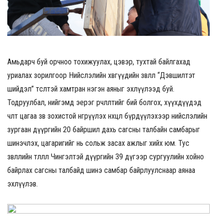
Амьдарч буй орчноо тохижуулах, цэвэр, тухтай байлгахад
уриалах зорилгоор Нийслэлийн хөвгүүдийн зөвлөл “Дэвшилтэт
шийдэл” төсөлтэй хамтран нэгэн аяныг эхлүүлээд буй.
Тодруулбал, нийгэмд эерэг өөрчлөлтийг бий болгох, хүүхдүүдэд
чөлөөт цагаа зөв зохистой өнгөрүүлэх нөхцөл бүрдүүлэхээр нийслэлийн
зургаан дүүргийн 20 байршил дахь сагсны талбайн самбарыг
шинэчлэх, цагаригийг нь сольж засах ажлыг хийх юм. Тус
зөвлөлийн төлөөлөл Чингэлтэй дүүргийн 39 дүгээр сургуулийн хойно
байрлах сагсны талбайд шинэ самбар байрлуулснаар аянаа
эхлүүлэв.