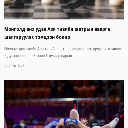
Монголд анх удаа Ази тивийн шатрын аварга
шалгаруулах тэмцээн болно.
Насанд хүрэгчдийн Ази тивийн шатрын аварга шалгаруулах тэмцээн
5 дугаар сарын 28-наас 6 дугаар сарын ...
2026-05-27