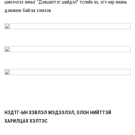
шинэчлэх аяныг “Дэвшилтэт шийдэл” төслийн ах, эгч нар маань
дэмжиж байгаа хэмээв.
НЗДТГ-ЫН ХЭВЛЭЛ МЭДЭЭЛЭЛ, ОЛОН НИЙТТЭЙ
ХАРИЛЦАХ ХЭЛТЭС