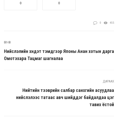
0
0
0
455
ӨМНӨХ
Нийслэлийн хүндэт тэмдгээр Японы Анан хотын дарга
Омотэхара Тацүмаг шагналаа
ДАРААХ
Нийтийн тээврийн салбар санхүүгийн асуудлаа
нийслэлээс татаас авч шийддэг байдалдаа цэг
тавих ёстой