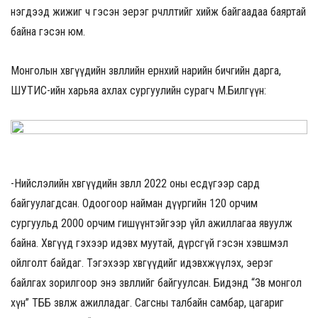
нэгдээд жижиг ч гэсэн эерэг өөрчлөлтийг хийж байгаадаа баяртай
байна гэсэн юм.
Монголын хөвгүүдийн зөвлөлийн ерөнхий нарийн бичгийн дарга,
ШУТИС-ийн харьяа ахлах сургуулийн сурагч М.Билгүүн:
-Нийслэлийн хөвгүүдийн зөвлөл 2022 оны есдүгээр сард
байгуулагдсан. Одоогоор найман дүүргийн 120 орчим
сургуульд 2000 орчим гишүүнтэйгээр үйл ажиллагаа явуулж
байна. Хөвгүүд гэхээр идэвх муутай, дүрсгүй гэсэн хэвшмэл
ойлголт байдаг. Тэгэхээр хөвгүүдийг идэвхжүүлэх, эерэг
байлгах зорилгоор энэ зөвлөлийг байгуулсан. Бидэнд “Зөв монгол
хүн” ТББ зөвлөж ажилладаг. Сагсны талбайн самбар, цагариг