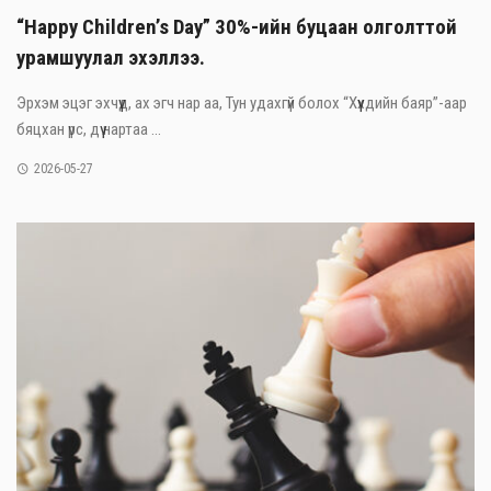
“Happy Children’s Day” 30%-ийн буцаан олголттой
урамшуулал эхэллээ.
Эрхэм эцэг эхчүүд, ах эгч нар аа, Тун удахгүй болох “Хүүхдийн баяр”-аар
бяцхан үрс, дүү нартаа ...
2026-05-27