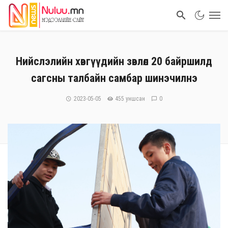
Нийслэлийн хөвгүүдийн зөвлөл 20 байршилд
сагсны талбайн самбар шинэчилнэ
2023-05-05
455 уншсан
0