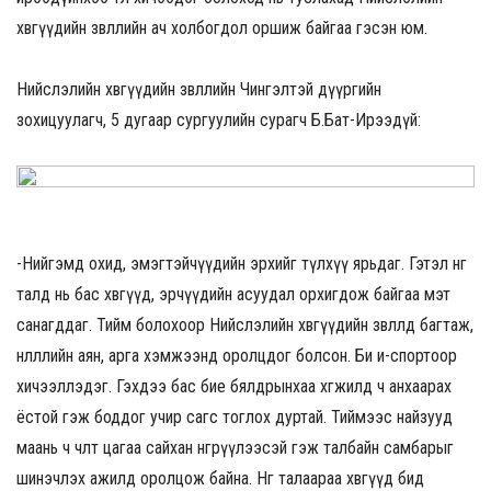
хөвгүүдийн зөвлөлийн ач холбогдол оршиж байгаа гэсэн юм.
Нийслэлийн хөвгүүдийн зөвлөлийн Чингэлтэй дүүргийн
зохицуулагч, 5 дугаар сургуулийн сурагч Б.Бат-Ирээдүй:
-Нийгэмд охид, эмэгтэйчүүдийн эрхийг түлхүү ярьдаг. Гэтэл нөгөө
талд нь бас хөвгүүд, эрчүүдийн асуудал орхигдож байгаа мэт
санагддаг. Тийм болохоор Нийслэлийн хөвгүүдийн зөвлөлд багтаж,
нөлөөллийн аян, арга хэмжээнд оролцдог болсон. Би и-спортоор
хичээллэдэг. Гэхдээ бас бие бялдрынхаа хөгжилд ч анхаарах
ёстой гэж боддог учир сагс тоглох дуртай. Тиймээс найзууд
маань ч чөлөөт цагаа сайхан өнгөрүүлээсэй гэж талбайн самбарыг
шинэчлэх ажилд оролцож байна. Нөгөө талаараа хөвгүүд бид