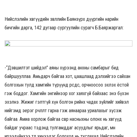
Нийслэлийн хөвгүүдийн зөвлөлийн Баянзүрх дүүргийн нарийн
бичгийн дарга, 142 дугаар сургуулийн сурагч Б.Баяржаргал:
-“Дэвшилтэт шийдэл” аяны хүрээнд анхны самбарыг бид
байршууллаа. Амьдарч байгаа хот, цаашлаад дэлхийгээ сайхан
болгохын тулд хамгийн түрүүнд өөрсдөөсөө, орчноосоо эхлэх ёстой
гэж боддог. Хамгийн энгийнээр хог хаяхгүй байхаас энэ бүхэн
эхэлнэ. Жижиг гэлтгүй хүн болгон өөрийнхөө чадах зүйлийг хийвэл
нийгэмд эерэг өөрчлөлт гарна гэж аянаараа уриалахыг хүсэж
байгаа. Амиа хорлож байгаа өсвөр насныхны олонх нь хөвгүүд
байдаг учраас тэдэнд тулгамддаг асуудлыг ярьдаг, мөн
ирээдүйнхээ төлөө хичээдэг болоход нь туслахад Нийслэлийн