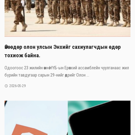
Өнөөдөр олон улсын Энхийг сахиулагчдын өдөр
тохиож байна.
Одоогоос 23 жилийн өмнө НҮБ-ын Ерөнхий ассамблейн чуулганаас жил
бүрийн тавдугаар сарын 29-нийг өдрийг Олон ...
2026-05-29