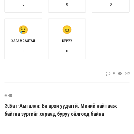
0
0
0
ХАРАМСАЛТАЙ
БУРУУ
0
0
0
643
ӨМНӨХ
Э.Бат-Амгалан: Би архи уудаггүй. Миний найтааж
байгаа зургийг хараад буруу ойлгоод байна