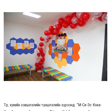
Төр, хувийн хэвшлэлийн түншлэлийн хүрээнд “М-Си-Эс Кока-