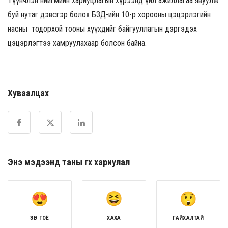
Түүнчлэн нийгмийн хариуцлагын хүрээнд үйл ажиллагаа явуулж
буй нутаг дэвсгэр болох БЗД-ийн 10-р хорооны цэцэрлэгийн
насны тодорхой тооны хүүхдийг байгууллагын дэргэдэх
цэцэрлэгтээ хамруулахаар болсон байна.
Хуваалцах
Энэ мэдээнд таны өгөх хариулал
ЗӨВ ГОЁ
ХАХА
ГАЙХАЛТАЙ