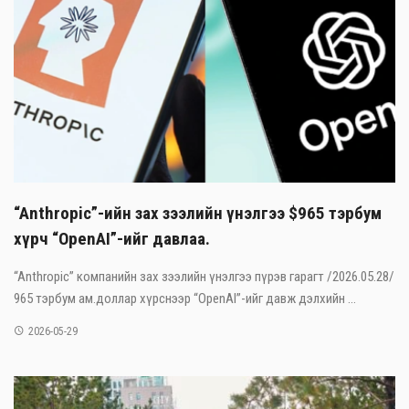
“Anthropic”-ийн зах зээлийн үнэлгээ $965 тэрбум
хүрч “OpenAI”-ийг давлаа.
“Anthropic” компанийн зах зээлийн үнэлгээ пүрэв гарагт /2026.05.28/
965 тэрбум ам.доллар хүрснээр “OpenAI”-ийг давж дэлхийн ...
2026-05-29