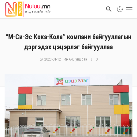
“М-Си-Эс Кока-Кола” компани байгууллагын
дэргэдэх цэцэрлэг байгууллаа
2023-01-12
643 уншсан
0