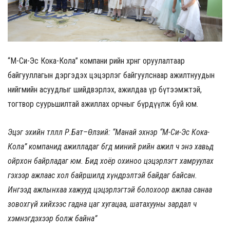
“М-Си-Эс Кока-Кола” компани өөрийн хөрөнгө оруулалтаар
байгууллагын дэргэдэх цэцэрлэг байгуулснаар ажилтнуудын
нийгмийн асуудлыг шийдвэрлэх, ажилдаа үр бүтээмжтэй,
тогтвор суурьшилтай ажиллах орчныг бүрдүүлж буй юм.
Эцэг эхийн төлөөлөл Р.Бат
–
Өлзий: “Манай эхнэр
“
М-Си-Эс Кока-
Кола
”
компанид ажилладаг бөгөөд миний өөрийн ажил ч энэ хавьд
ойрхон байрладаг юм. Бид хоёр охиноо цэцэрлэгт хамруулах
гэхээр ажлаас хол байршилд хүндрэлтэй байдаг байсан.
Ингээд ажлынхаа хажууд цэцэрлэгтэй болохоор ажлаа санаа
зовохгүй хийхээс гадна цаг хугацаа, шатахууны зардал ч
хэмнэгдэхээр болж байна”