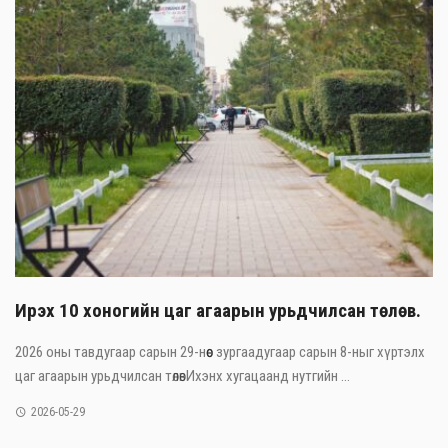
Ирэх 10 хоногийн цаг агаарын урьдчилсан төлөв.
2026 оны тавдугаар сарын 29-нөөс зургаадугаар сарын 8-ныг хүртэлх
цаг агаарын урьдчилсан төлөвИхэнх хугацаанд нутгийн ...
2026-05-29