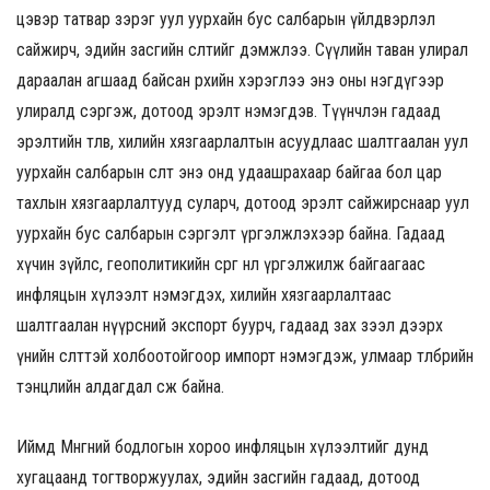
цэвэр татвар зэрэг уул уурхайн бус салбарын үйлдвэрлэл
сайжирч, эдийн засгийн өсөлтийг дэмжлээ. Сүүлийн таван улирал
дараалан агшаад байсан өрхийн хэрэглээ энэ оны нэгдүгээр
улиралд сэргэж, дотоод эрэлт нэмэгдэв. Түүнчлэн гадаад
эрэлтийн төлөв, хилийн хязгаарлалтын асуудлаас шалтгаалан уул
уурхайн салбарын өсөлт энэ онд удаашрахаар байгаа бол цар
тахлын хязгаарлалтууд суларч, дотоод эрэлт сайжирснаар уул
уурхайн бус салбарын сэргэлт үргэлжлэхээр байна. Гадаад
хүчин зүйлс, геополитикийн сөрөг нөлөө үргэлжилж байгаагаас
инфляцын хүлээлт нэмэгдэх, хилийн хязгаарлалтаас
шалтгаалан нүүрсний экспорт буурч, гадаад зах зээл дээрх
үнийн өсөлттэй холбоотойгоор импорт нэмэгдэж, улмаар төлбөрийн
тэнцлийн алдагдал өсөж байна.
Иймд Мөнгөний бодлогын хороо инфляцын хүлээлтийг дунд
хугацаанд тогтворжуулах, эдийн засгийн гадаад, дотоод