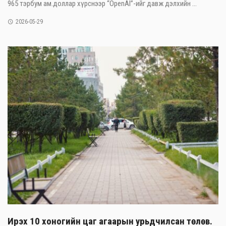
965 тэрбум ам.доллар хүрснээр “OpenAI”-ийг давж дэлхийн ...
2026-05-29
Ирэх 10 хоногийн цаг агаарын урьдчилсан төлөв.