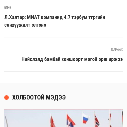
ӨМНӨХ
Л.Халтар: МИАТ компанид 4.7 тэрбум төгрөгийн
санхүүжилт олгоно
ДАРААХ
Нийслэлд бамбай хоншоорт могой орж иржээ
ХОЛБООТОЙ МЭДЭЭ