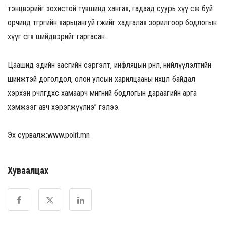
тэнцвэрийг зохистой түвшинд хангах, гадаад суурь хүү өсөж буй
орчинд төгрөгийн харьцангуй өгөөжийг хадгалах зорилгоор бодлогын
хүүг өсгөх шийдвэрийг гаргасан.
Цаашид эдийн засгийн сэргэлт, инфляцын өрнөл, нийлүүлэлтийн
шинжтэй доголдол, олон улсын харилцааны нөхцөл байдал
хэрхэн өөрчлөгдөхөөс хамаарч мөнгөний бодлогын дараагийн арга
хэмжээг авч хэрэгжүүлнэ” гэлээ.
Эх сурвалж:www.polit.mn
Хуваалцах