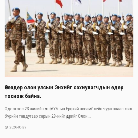
Өнөөдөр олон улсын Энхийг сахиулагчдын өдөр
тохиож байна.
Одоогоос 23 жилийн өмнө НҮБ-ын Ерөнхий ассамблейн чуулганаас жил
бүрийн тавдугаар сарын 29-нийг өдрийг Олон ...
2026-05-29