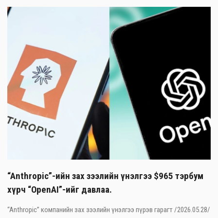
“Anthropic”-ийн зах зээлийн үнэлгээ $965 тэрбум
хүрч “OpenAI”-ийг давлаа.
“Anthropic” компанийн зах зээлийн үнэлгээ пүрэв гарагт /2026.05.28/