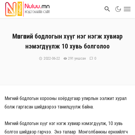
Мөнгөний бодлогын хүүг нэг нэгж хувиар
нэмэгдүүлж 10 хувь болголоо
2022-06-22
291 уншсан
0
Мөнгөний бодлогын хорооны хоёрдугаар улирлын ээлжит хурал
болж гаргасан шийдвэрээ танилцуулж байна.
Мөнгөний бодлогын хүүг нэг нэгж хувиар нэмэгдүүлж, 10 хувь
болгох шийдвэр гарчээ. Энэ талаар Монголбанкны ерөнхийлөгч