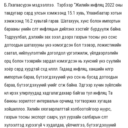
Б.Лхагвасүрэн мэдээллээ. Тэрбээр “Жилийн инфляц 2022 оны
тавдугаар сард улсын хэмжээнд 15.1 хувь, Улаанбаатар хотын
хэмжээнд 16.2 хувьтай гарав. Шатахуун, хүнс болон импортын
барааны үнийн өсөлт инфляцын дийлэнх хэсгийг бүрдүүлж байна.
Тодруулбал, дэлхийн зах зээл дээрх газрын тосны үнэ өссөнөөс
дотоодын шатахууны үнэ нэмэгдсэн бол тээвэр, ложистикийн
саатал, нийлүүлэлтийн доголдол үргэлжилж, үйлдвэрлэлийн
орц болон тээврийн зардал нэмэгдсэн нь хүнсний үнэ сүүлийн
хоёр сард хурдтай өсөхөд нөлөөллөө. Гадаад инфляц, ханшийн нөлөөгөөр
импортын бараа, бүтээгдэхүүний үнэ өссөн нь бусад дотоодын
бараа, бүтээгдэхүүний үнийг өсгөж байна. Эдгээр хүчин зүйлсийн
нөлөө ирэх улирлуудад хадгалагдахаар байгаа тул инфляц Төв
банкны зорилтот интервалын орчимд тогтворжих хугацаа
хойшиллоо. Хилийн хязгаарлалттай холбоотойгоор нүүрс,
газрын тосны экспорт саарч, уул уурхайн салбарын өсөлт
хүлээлтэд хүрээгүй ч худалдаа, үйлчилгээ, бүтээгдэхүүний