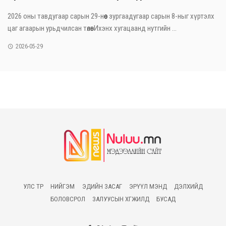
2026 оны тавдугаар сарын 29-нөөс зургаадугаар сарын 8-ныг хүртэлх
цаг агаарын урьдчилсан төлөвИхэнх хугацаанд нутгийн ...
2026-05-29
УЛС ТӨР
НИЙГЭМ
ЭДИЙН ЗАСАГ
ЭРҮҮЛ МЭНД
ДЭЛХИЙД
БОЛОВСРОЛ
ЗАЛУУСЫН ХӨГЖИЛД
БУСАД