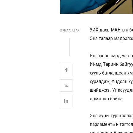
УИХ дахь МАН-ын бүл
ХУВААЛЦАХ
Энэ талаар мэдээлэ
Өнгөрсөн сард улс т
Иймд Төрийн байгуу
хууль батлалцсан хүм
хуралдаж, Үндсэн ху
шийджээ. Уг асуудлы
дэмжсэн байна.
Энэ зуны турш хэлэл
парламентын тогтолцо
тогтолцоог боловсро