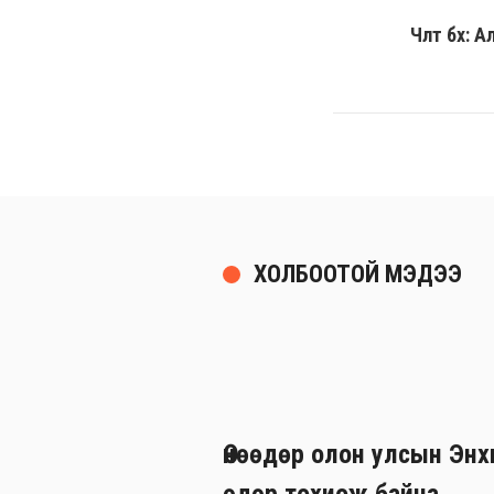
Чөлөөт бөх
ХОЛБООТОЙ МЭДЭЭ
Өнөөдөр олон улсын Эн