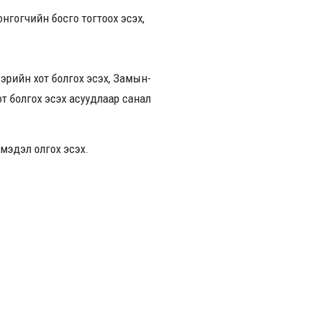
онгогчийн босго тогтоох эсэх,
вэрийн хот болгох эсэх, Замын-
от болгох эсэх асуудлаар санал
мэдэл олгох эсэх.