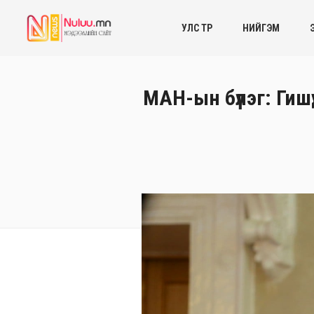
УЛС ТӨР
НИЙГЭМ
МАН-ын бүлэг: Гишү