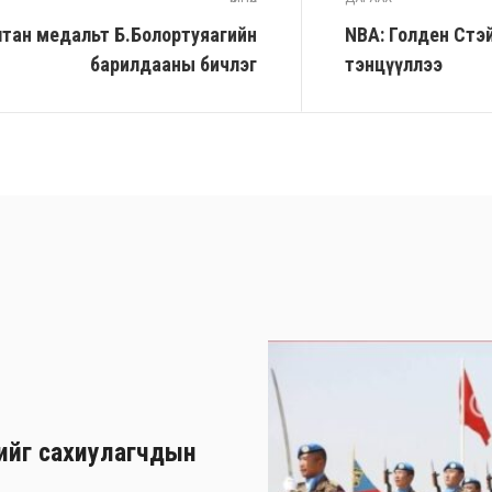
: Алтан медальт Б.Болортуяагийн
NBA: Голден Стэ
барилдааны бичлэг
тэнцүүллээ
хийг сахиулагчдын