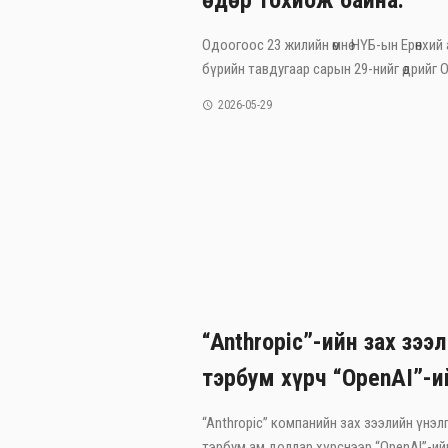
өдөр тохиож байна.
Одоогоос 23 жилийн өмнө НҮБ-ын Ерөнхий
бүрийн тавдугаар сарын 29-нийг өдрийг Ол
2026-05-29
“Anthropic”-ийн зах зээ
тэрбум хүрч “OpenAI”-и
“Anthropic” компанийн зах зээлийн үнэлг
тэрбум ам.доллар хүрснээр “OpenAI”-ийг