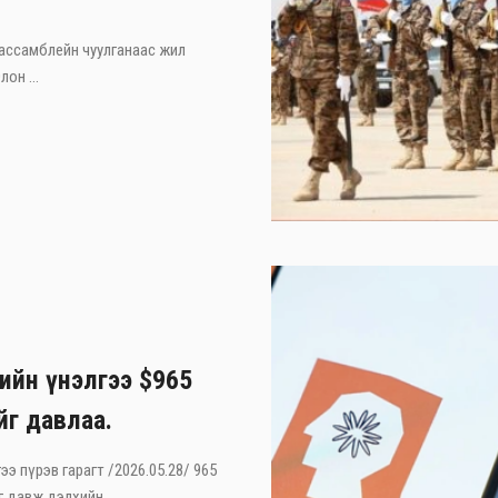
 ассамблейн чуулганаас жил
он ...
лийн үнэлгээ $965
йг давлаа.
ээ пүрэв гарагт /2026.05.28/ 965
 давж дэлхийн ...