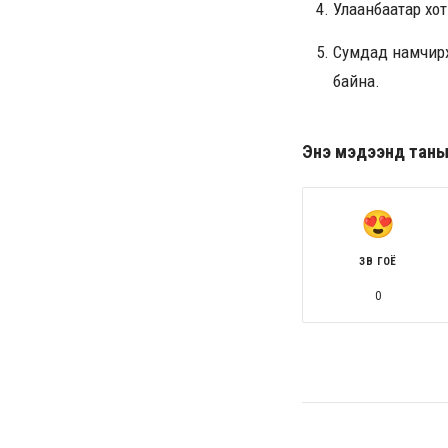
Улаанбаатар хо
Сумдад намчирха
байна.
Энэ мэдээнд таны ө
ЗӨВ ГОЁ
0