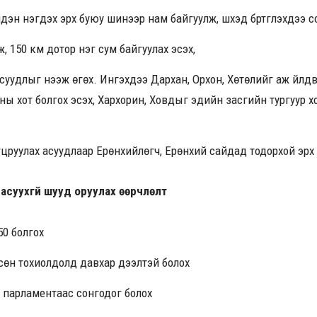
эн нэгдэх эрх буюу шинээр нам байгуулж, шүүхэд бүртгүүлэхдээ с
, 150 км дотор нэг сум байгуулах эсэх,
асуудлыг нээж өгөх. Ингэхдээ Дархан, Орхон, Хөтөлийг аж үйлд
ны хот болгох эсэх, Хархорин, Ховдыг эдийн засгийн тургуур х
руулах асуудлаар Ерөнхийлөгч, Ерөнхий сайдад тодорхой эрх 
асуухгүй шууд оруулах өөрчлөлт
50 болгох
ссөн тохиолдолд давхар дээлтэй болох
 парламентаас сонгодог болох