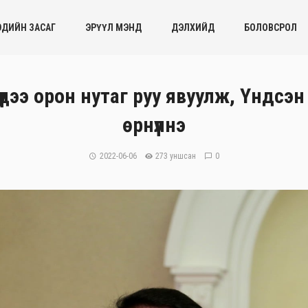
ЭДИЙН ЗАСАГ
ЭРҮҮЛ МЭНД
ДЭЛХИЙД
БОЛОВСРОЛ
үдээ орон нутаг руу явуулж, Үндсэн 
өрнүүлнэ
2022-06-06
273 уншсан
0