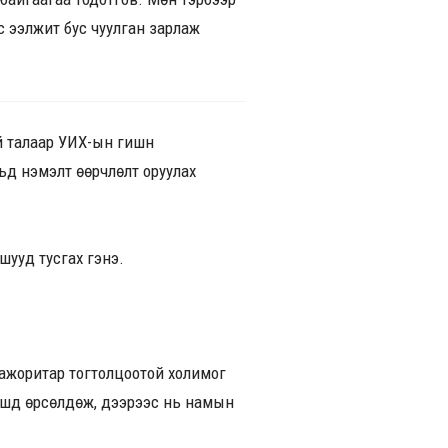
с ээлжит бус чуулган зарлаж
 талаар УИХ-ын гишүүн
ьд нэмэлт өөрчлөлт оруулах
шууд тусгах гэнэ.
ажоритар тогтолцоотой холимог
шүүд өрсөлдөж, дээрээс нь намын