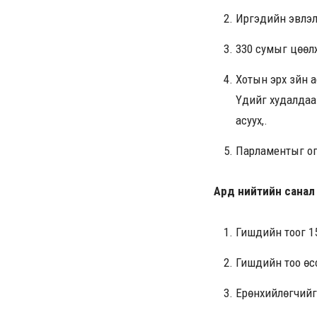
Иргэдийн эвлэлд
330 сумыг цөөлж
Хотын эрх зүйн 
Үүдийг худалдаа
асуух,.
Парламентыг огц
Ард нийтийн санал 
Гишүүдийн тоог 1
Гишүүдийн тоо ө
Ерөнхийлөгчийг