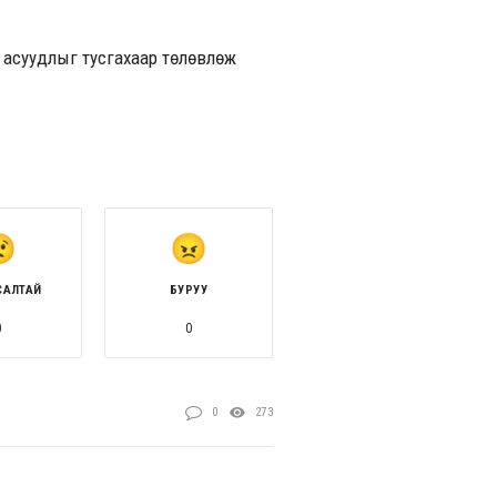
ох асуудлыг тусгахаар төлөвлөж
САЛТАЙ
БУРУУ
0
0
0
273