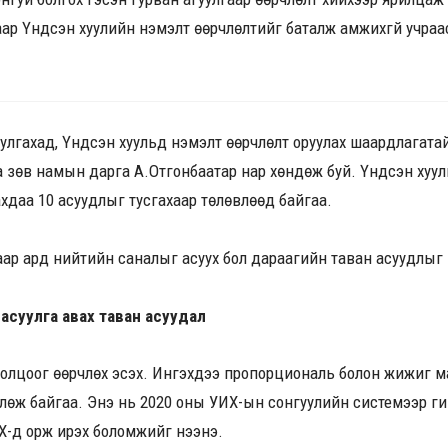
ар Үндсэн хуулийн нэмэлт өөрчлөлтийг баталж амжихгүй учраа
лгахад, Үндсэн хуульд нэмэлт өөрчлөлт оруулах шаардлагатай
 зөв намын дарга А.Отгонбаатар нар хөндөж буй. Үндсэн хуул
хдаа 10 асуудлыг тусгахаар төлөвлөөд байгаа.
ар ард нийтийн саналыг асуух бол дараагийн таван асуудлыг 
асуулга авах таван асуудал
толцоог өөрчлөх эсэх. Ингэхдээ пропорциональ болон жижиг м
лөж байгаа. Энэ нь 2020 оны УИХ-ын сонгуулийн системээр ги
Х-д орж ирэх боломжийг нээнэ.