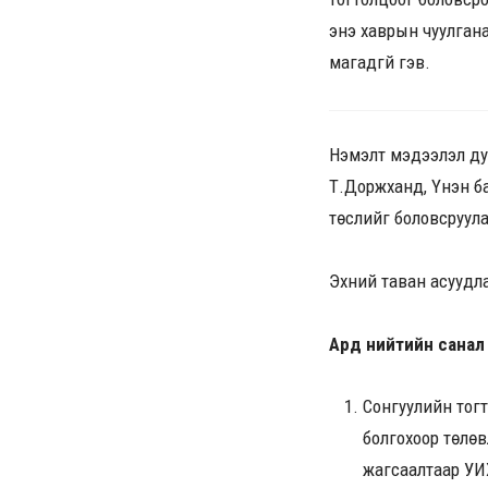
энэ хаврын чуулгана
магадгүй гэв.
Нэмэлт мэдээлэл дуу
Т.Доржханд, Үнэн ба
төслийг боловсруула
Эхний таван асуудла
Ард нийтийн санал 
Сонгуулийн тог
болгохоор төлөв
жагсаалтаар УИ