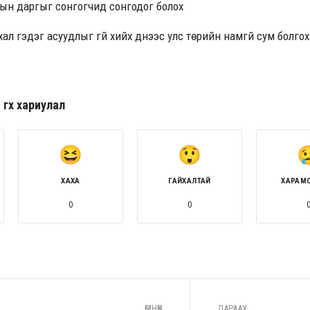
тын даргыг сонгогчид сонгодог болох
л гэдэг асуудлыг үгүй хийх үүднээс улс төрийн намгүй сум болг
гөх хариулал
ХАХА
ГАЙХАЛТАЙ
ХАРАМ
0
0
ӨМНӨХ
ДАРААХ