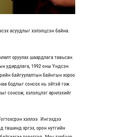
эсэх асуудлыг хэлэлцсэн байна.
члөлт оруулах шаардлага тавьсан.
ын удирдлага, 1992 оны Үндсэн
 Төрийн байгуулалтын байнгын хороо
наа бодлыг сонсох нь зүйтэй гэж
 сонсож, хэлэлцүүлэг өрнүүлэхийг
огтохсүрэн хэллээ. Ингэхдээ
д түвшинд хүргэх, орон нутгийн
 байгаагаа тодотгов. Мөн тэрбээр