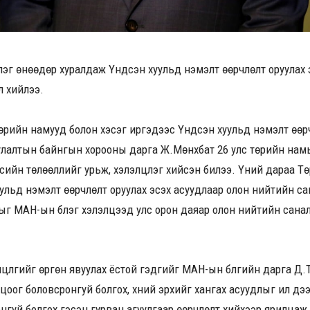
эг өнөөдөр хуралдаж Үндсэн хуульд нэмэлт өөрчлөлт оруулах 
л хийлээ.
өрийн намууд болон хэсэг иргэдээс Үндсэн хуульд нэмэлт өөр
лалтын байнгын хорооны дарга Ж.Мөнхбат 26 улс төрийн нам
үүсийн төлөөллийг урьж, хэлэлцүүлэг хийсэн билээ. Үүний дараа
ульд нэмэлт өөрчлөлт оруулах эсэх асуудлаар олон нийтийн са
г МАН-ын бүлэг хэлэлцээд улс орон даяар олон нийтийн саналыг
цүүлгийг өргөн явуулах ёстой гэдгийг МАН-ын бүлгийн дарга Д.Т
ог боловсронгуй болгох, хүний эрхийг хангах асуудлыг илүү дээ
нгуй болгох гэсэн гурван агуулгаар өөрчлөлт хийхээр ярилцаж