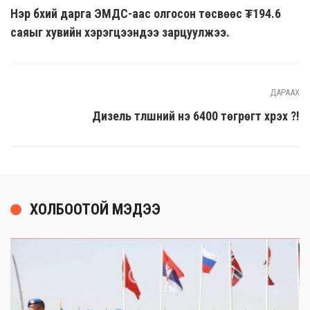
Нэр бүхий дарга ЭМДС-аас олгосон төсвөөс ₮194.6
саяыг хувийн хэрэгцээндээ зарцуулжээ.
ДАРААХ
Дизель түлшний үнэ 6400 төгрөгт хүрэх үү?!
ХОЛБООТОЙ МЭДЭЭ