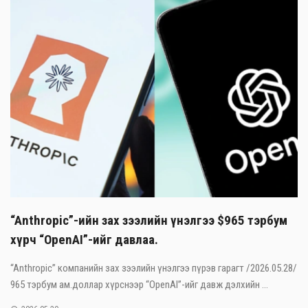
“Anthropic”-ийн зах зээлийн үнэлгээ $965 тэрбум
хүрч “OpenAI”-ийг давлаа.
“Anthropic” компанийн зах зээлийн үнэлгээ пүрэв гарагт /2026.05.28/
965 тэрбум ам.доллар хүрснээр “OpenAI”-ийг давж дэлхийн ...