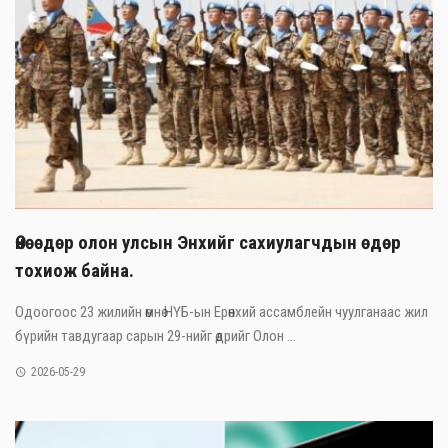
Өнөөдөр олон улсын Энхийг сахиулагчдын өдөр
тохиож байна.
Одоогоос 23 жилийн өмнө НҮБ-ын Ерөнхий ассамблейн чуулганаас жил
бүрийн тавдугаар сарын 29-нийг өдрийг Олон ...
2026-05-29