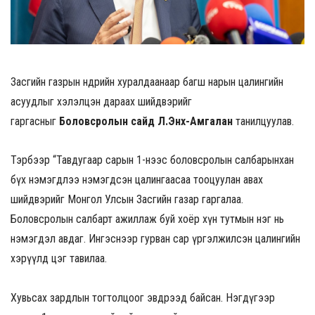
Засгийн газрын өнөөдрийн хуралдаанаар багш нарын цалингийн
асуудлыг хэлэлцэн дараах шийдвэрийг
гаргасныг
Боловсролын сайд Л.Энх-Амгалан
танилцуулав.
Тэрбээр “Тавдугаар сарын 1-нээс боловсролын салбарынхан
бүх нэмэгдлээ нэмэгдсэн цалингаасаа тооцуулан авах
шийдвэрийг Монгол Улсын Засгийн газар гаргалаа.
Боловсролын салбарт ажиллаж буй хоёр хүн тутмын нэг нь
нэмэгдэл авдаг. Ингэснээр гурван сар үргэлжилсэн цалингийн
хэрүүлд цэг тавилаа.
Хувьсах зардлын тогтолцоог эвдрээд байсан. Нэгдүгээр