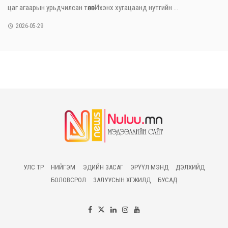
цаг агаарын урьдчилсан төлөвИхэнх хугацаанд нутгийн ...
2026-05-29
УЛС ТӨР
НИЙГЭМ
ЭДИЙН ЗАСАГ
ЭРҮҮЛ МЭНД
ДЭЛХИЙД
БОЛОВСРОЛ
ЗАЛУУСЫН ХӨГЖИЛД
БУСАД