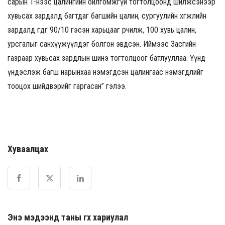
сарын 1-нээс цалингийн ойлгомжгүй тогтолцоонд шилжсэнээр
хувьсах зардалд багтдаг багшийн цалин, сургуулийн хөгжлийн
зардалд өгдөг 90/10 гэсэн харьцааг өөрчилж, 100 хувь цалин,
урсгалыг санхүүжүүлдэг болгон эвдсэн. Иймээс Засгийн
газраар хувьсах зардлын шинэ тогтолцоог батлууллаа. Үүнд
үндэслэж багш нарынхаа нэмэгдсэн цалингаас нэмэгдлийг
тооцох шийдвэрийг гаргасан” гэлээ.
Хуваалцах
Энэ мэдээнд таны өгөх хариулал