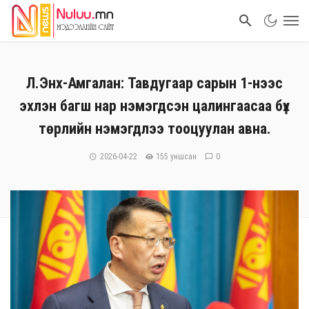
Л.Энх-Амгалан: Тавдугаар сарын 1-нээс
эхлэн багш нар нэмэгдсэн цалингаасаа бүх
төрлийн нэмэгдлээ тооцуулан авна.
2026-04-22
155 уншсан
0