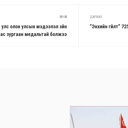
ӨМНӨХ
ДАРААХ
 улс олон улсын мэдээлэл зүйн
“Энхийн гүйлт” 7
ас зургаан медальтай болжээ