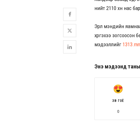
нийт 2110 хүн нас ба
Эрүүл мэндийн яамн
хүргэхээ зогсоосон 
мэдээллийг
1313.m
Энэ мэдээнд таны ө
ЗӨВ ГОЁ
0