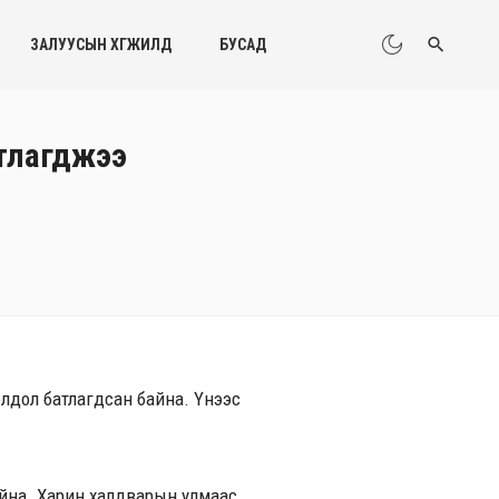
ЗАЛУУСЫН ХӨГЖИЛД
БУСАД
атлагджээ
лдол батлагдсан байна. Үүнээс
айна. Харин халдварын улмаас