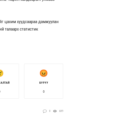
ийг цахим хуудсаараа дамжуулан
ний талаарх статистик
САЛТАЙ
БУРУУ
0
0
0
689