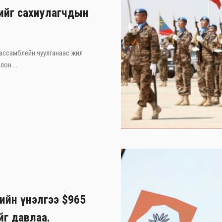
хийг сахиулагчдын
 ассамблейн чуулганаас жил
он ...
лийн үнэлгээ $965
йг давлаа.