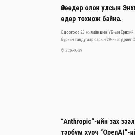
Өнөөдөр олон улсын Эн
өдөр тохиож байна.
Одоогоос 23 жилийн өмнө НҮБ-ын Ерөнхий
бүрийн тавдугаар сарын 29-нийг өдрийг Ол
2026-05-29
“Anthropic”-ийн зах зээ
тэрбум хүрч “OpenAI”-и