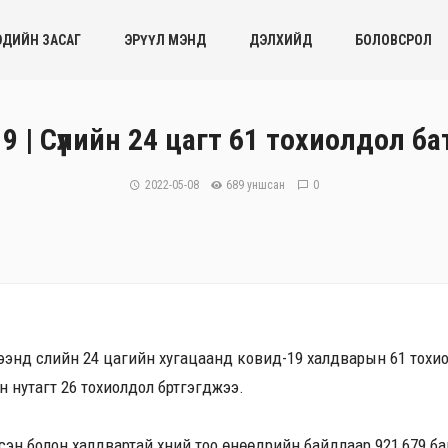
ЭДИЙН ЗАСАГ
ЭРҮҮЛ МЭНД
ДЭЛХИЙД
БОЛОВСРОЛ
 | Сүүлийн 24 цагт 61 тохиолдол б
2022-05-08
689 уншсан
0
нд сүүлийн 24 цагийн хугацаанд ковид-19 халдварын 61 тохио
н нутагт 26 тохиолдол бүртгэгджээ.
сэн болон халдвартай хүний тоо өнөөдрийн байдлаар 921,679 б