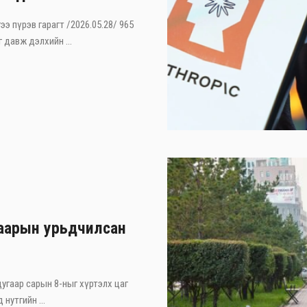
ээ пүрэв гарагт /2026.05.28/ 965
 давж дэлхийн ...
гаарын урьдчилсан
дугаар сарын 8-ныг хүртэлх цаг
нутгийн ...