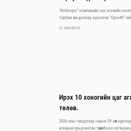
“Anthropic” компанийн зах зээлийн үнэлг
тэрбум ам.доллар хүрснээр “OpenAI”-ийг
2026-05-29
Ирэх 10 хоногийн цаг а
төлөв.
2026 оны тавдугаар сарын 29-нөөс зургаа
агаарын урьдчилсан төлөвИхэнх хугацаанд 