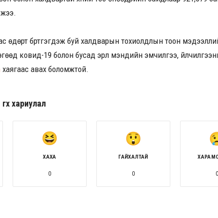
ржээ.
аас өдөрт бүртгэгдэж буй халдварын тохиолдлын тоон мэдээлл
бөгөөд ковид-19 болон бусад эрүүл мэндийн эмчилгээ, үйлчилгээ
n
хаягаас авах боломжтой.
гөх хариулал
ХАХА
ГАЙХАЛТАЙ
ХАРАМ
0
0