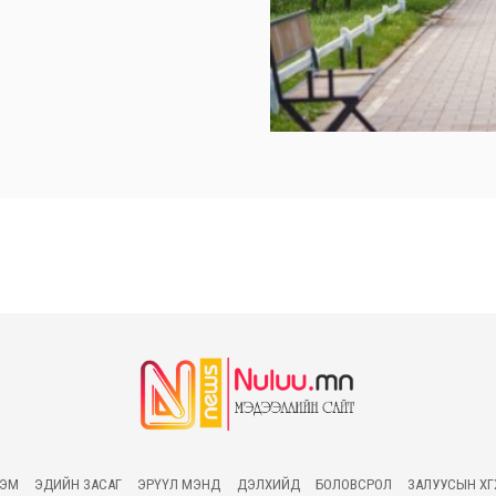
ГЭМ
ЭДИЙН ЗАСАГ
ЭРҮҮЛ МЭНД
ДЭЛХИЙД
БОЛОВСРОЛ
ЗАЛУУСЫН ХӨ