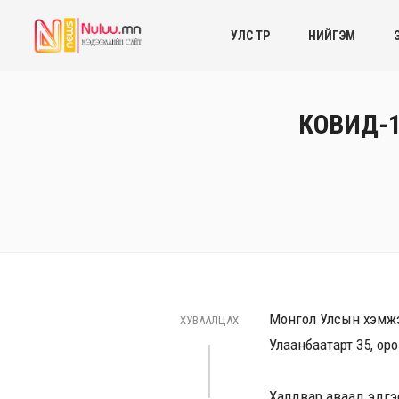
УЛС ТӨР
НИЙГЭМ
КОВИД-19
Монгол Улсын хэмжээ
ХУВААЛЦАХ
Улаанбаатарт 35, оро
Халдвар аваад эдгэ