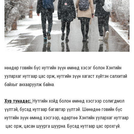
Өнөөдөр говийн бүс нутгийн зүүн өмнөд хэсэг болон Хэнтийн
уулархаг нутгаар цас орж, нутгийн зүүн хагаст хүйтэн салхитай
байхыг анхааруулж байна.
Хур тунадас:
Нутгийн хойд болон өмнөд хэсгээр солигдмол
үүлтэй, бусад нутгаар багавтар үүлтэй. Шөнөдөө говийн бүс
нутгийн зүүн өмнөд хэсгээр, өдөртөө Хэнтийн уулархаг нутгаар
цас орж, цасан шуурга шуурна. Бусад нутгаар цас орохгүй.