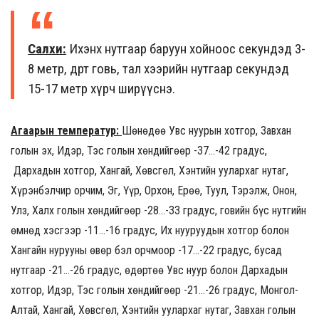
Салхи:
Ихэнх нутгаар баруун хойноос секундэд 3-
8 метр, өдөртөө говь, тал хээрийн нутгаар секундэд
15-17 метр хүрч ширүүснэ.
Агаарын температур:
Шөнөдөө Увс нуурын хотгор, Завхан
голын эх, Идэр, Тэс голын хөндийгөөр -37…-42 градус,
Дархадын хотгор, Хангай, Хөвсгөл, Хэнтийн уулархаг нутаг,
Хүрэнбэлчир орчим, Эг, Үүр, Орхон, Ерөө, Туул, Тэрэлж, Онон,
Улз, Халх голын хөндийгөөр -28…-33 градус, говийн бүс нутгийн
өмнөд хэсгээр -11…-16 градус, Их нууруудын хотгор болон
Хангайн нурууны өвөр бэл орчмоор -17…-22 градус, бусад
нутгаар -21…-26 градус, өдөртөө Увс нуур болон Дархадын
хотгор, Идэр, Тэс голын хөндийгөөр -21…-26 градус, Монгол-
Алтай, Хангай, Хөвсгөл, Хэнтийн уулархаг нутаг, Завхан голын