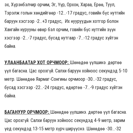
эх, Хүрэнбэлчир орчим, Эг, Үүр, Орхон, Хараа, Ерөө, Туул,
Тэрэлж голын хөндийгөөр -12…-17 градус, говийн бүс нутгийн
баруун хэсгээр -2…+3 градус, Их нууруудын хотгор болон
Хангайн нурууны өвөр бэл орчим, говийн бүс нутгийн зүүн
хэсгээр -2…-7 градус, бусад нутгаар -7…-12 градус хүйтэн
байна.
УЛААНБААТАР ХОТ ОРЧМООР:
Шөнөдөө үүлшинэ. Өдөртөө
үүл багасна. Цас орохгүй. Салхи баруун хойноос секундэд 5-10
метр. Шөнөдөө Яармаг-Сонгины орчмоор -30…-32 градус,
бусад хэсгээр -22…-24 градус, өдөртөө -7…-9 градус хүйтэн
байна.
БАГАНУУР ОРЧМООР:
Шөнөдөө үүлшинэ. Өдөртөө үүл багасна.
Цас орохгүй. Салхи баруун хойноос секундэд 4-9 метр, зарим
үед секундэд 13-15 метр хүрч ширүүснэ. Шөнөдөө -30…-32