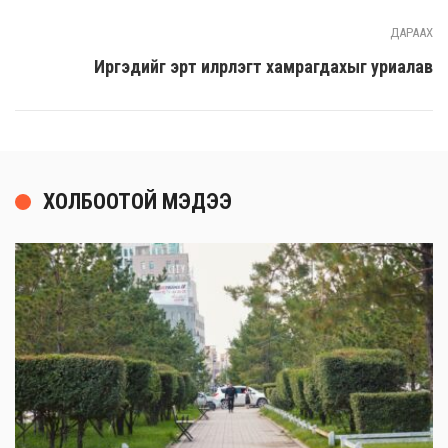
ДАРААХ
Иргэдийг эрт илрүүлэгт хамрагдахыг уриалав
ХОЛБООТОЙ МЭДЭЭ