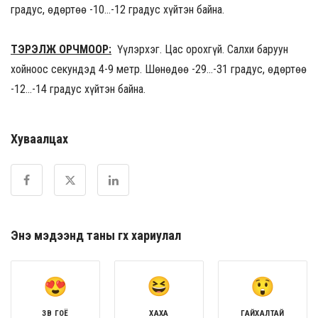
градус, өдөртөө -10…-12 градус хүйтэн байна.
ТЭРЭЛЖ ОРЧМООР:
Үүлэрхэг. Цас орохгүй. Салхи баруун
хойноос секундэд 4-9 метр. Шөнөдөө -29…-31 градус, өдөртөө
-12…-14 градус хүйтэн байна.
Хуваалцах
Энэ мэдээнд таны өгөх хариулал
ЗӨВ ГОЁ
ХАХА
ГАЙХАЛТАЙ