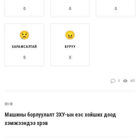
0
0
0
ХАРАМСАЛТАЙ
БУРУУ
0
0
0
601
ӨМНӨХ
Машины борлуулалт ЗХУ-ын үеэс хойших доод
хэмжээндээ хүрэв