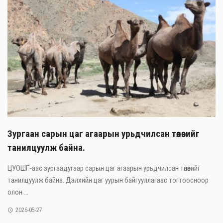
Зургаан сарын цаг агаарын урьдчилсан төлөвийг
танилцуулж байна.
ЦУОШГ-аас зургаадугаар сарын цаг агаарын урьдчилсан төлөвийг
танилцуулж байна. Дэлхийн цаг уурын байгууллагаас тогтоосноор
олон ...
2026-05-27