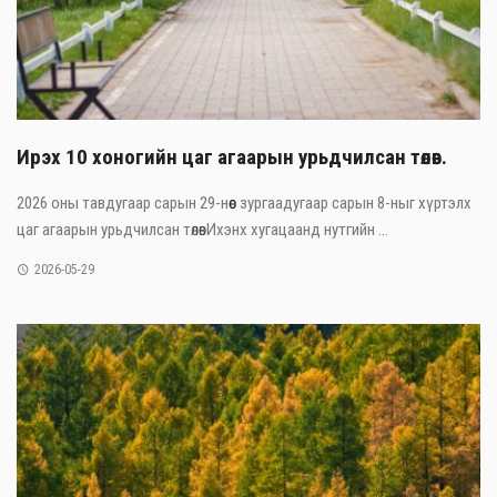
Ирэх 10 хоногийн цаг агаарын урьдчилсан төлөв.
2026 оны тавдугаар сарын 29-нөөс зургаадугаар сарын 8-ныг хүртэлх
цаг агаарын урьдчилсан төлөвИхэнх хугацаанд нутгийн ...
2026-05-29