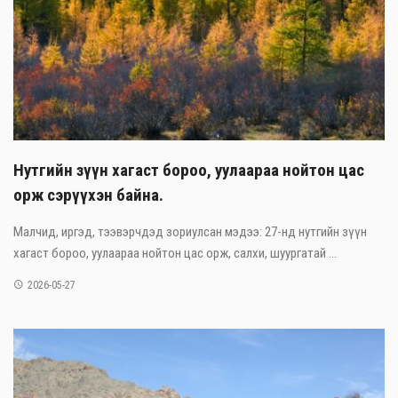
Нутгийн зүүн хагаст бороо, уулаараа нойтон цас
орж сэрүүхэн байна.
Малчид, иргэд, тээвэрчдэд зориулсан мэдээ: 27-нд нутгийн зүүн
хагаст бороо, уулаараа нойтон цас орж, салхи, шуургатай ...
2026-05-27