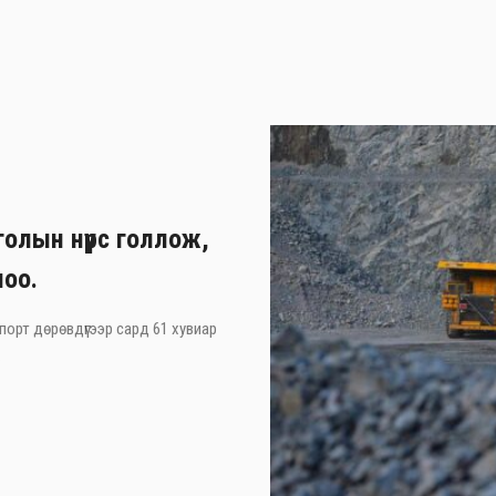
олын нүүрс голлож,
лоо.
порт дөрөвдүгээр сард 61 хувиар
.