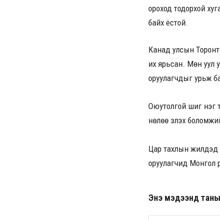
ороход тодорхой хуг
байх ёстой.
Канад улсын Торонт
их ярьсан. Мөн уул 
оруулагчдыг урьж ба
Оюутолгой шиг нэг т
нөлөө үзүүлэх боломж
Цар тахлын жилүүдэд
оруулагчид Монгол р
Энэ мэдээнд таны ө