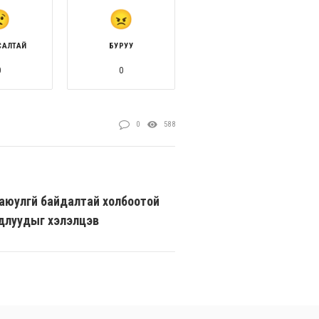
САЛТАЙ
БУРУУ
0
0
0
588
аюулгүй байдалтай холбоотой
длуудыг хэлэлцэв