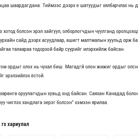
ацаа шаардагдана. Тиймээс дээрх үе шатуудыг хялбарчлах нь 
о хотод болсон эрэл хайгуул, олборлогчдын чуулганд оролцохо
уурхайн сайд дээрх асуудлаар, ашигт малтмалын хуульд орж ба
йгаа талаараа тодорхой байр суурийг илэрхийлж байсан.
ом ордыг олох нь чухал биш. Магадгүй олон жижиг ордыг олсн
ийг эрэлхийлэх ёстой.
 хөрөнгө оруулагчдын хувьд хүнд байсан. Саяхан Канадад болон
уу чиглэх хандлага эерэг болсон” хэмээн ярилаа.
гөх хариулал