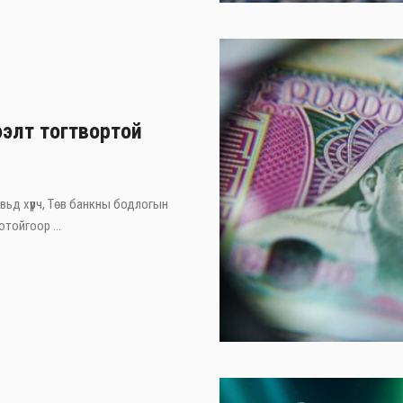
ээлт тогтвортой
вьд хүрч, Төв банкны бодлогын
тойгоор ...