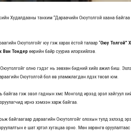
ийн Худалдааны танхим “Дараачийн Оюутолгой хаана байгаа вэ
араагийн Оюутолгойг юу гэж харах ёстой талаар “
Оюу Толгой” Х
к Ван Тондер
өөрийн байр сууриа илэрхийлэв.
 Оюутолгойг олно гэдэг нь зөвхөн бидний хийх ажил биш. Эхл
Дараагийн Оюутолгой бол өв уламжлагдан үлдэх төсөл юм.
 байгаа гэж үзвэл гаднын хүмүүс Монголд ирээд эрэл хайгуул хий
 оруулагчид ирнэ хэмээн харж байгаа.
рьж байгаагаар дараагийн Оюутолгойг олохын тулд эхлээд эрэл
руулалтын үе шат хүртэл хугацаа орно. Мөн хөрөнгө оруулалтаас б