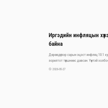
Иргэдийн инфляцын хүл
байна
Дөрөвдүгээр сарын эцэст инфляц 10.1 ху
зорилтот түвшнөөс давсан. Үүнтэй холбоо
2026-05-27