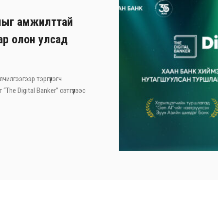
ныг амжилттай
ар олон улсад
лчилгээгээр тэргүүлэгч
he Digital Banker” сэтгүүлээс