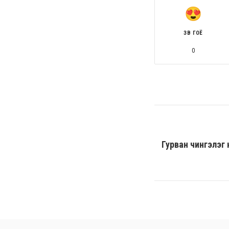
ЗӨВ ГОЁ
0
Гурван чингэлэг 