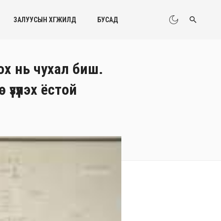
ЗАЛУУСЫН ХӨГЖИЛД
БУСАД
х нь чухал биш.
зүүлэх ёстой