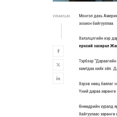
Монгол дахь Америк
ХУВААЛЦАХ
зохион байгууллаа.
Хэлэлцүүлгийн үеэр д
ерөнхий захирал Жа
Тэрбээр “Дараагийн
хамтдаа хийх зүйл. 
Хэрэв нөөц баялаг нь
Үүний дараа хөрөнгө
Өнөөдрийн хуралд я
Хайгуулаас хөрөнгө о