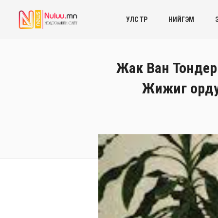
УЛС ТӨР
НИЙГЭМ
Жак Ван Тондер
Жижиг ордуу