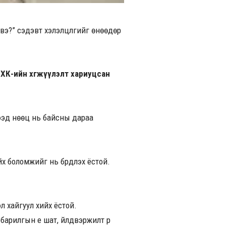
?” сэдэвт хэлэлцүүлгийг өнөөдөр
ХК-ийн хөгжүүлэлт хариуцсан
ээд нөөц нь байсны дараа
х боломжийг нь бүрдүүлэх ёстой.
 хайгуул хийх ёстой.
арилгын үе шат, үйлдвэржилт рүү