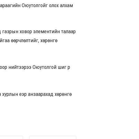
дараагийн Оюутолгойг олох алхам
д газрын ховор элементийн талаар
йгаа өөрчлөлтийг, хөрөнгө
оор нийтээрээ Оюутолгой шиг үр
 хурлын үеэр анзаарахад хөрөнгө