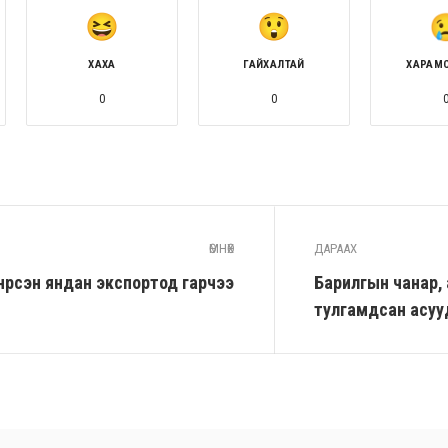
ХАХА
ГАЙХАЛТАЙ
ХАРАМ
0
0
ӨМНӨХ
ДАРААХ
нүүрсэн яндан экспортод гарчээ
Барилгын чанар, 
тулгамдсан асуу