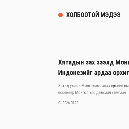
ХОЛБООТОЙ МЭДЭЭ
Хятадын зах зээлд Монг
Индонезийг ардаа орхи
Хятад улсын Монголоос авах нүүрсний им
өссөнөөр Монгол Улс дэлхийн хамгийн ..
2026-05-29