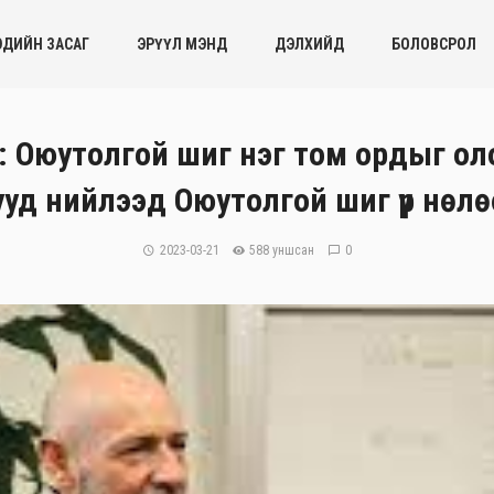
ЭДИЙН ЗАСАГ
ЭРҮҮЛ МЭНД
ДЭЛХИЙД
БОЛОВСРОЛ
: Оюутолгой шиг нэг том ордыг оло
д нийлээд Оюутолгой шиг үр нөлөө ү
2023-03-21
588 уншсан
0