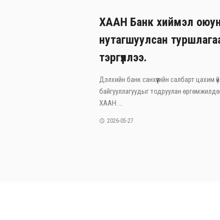
ХААН Банк хиймэл оюу
нутагшуулсан туршлага
тэргүүллээ.
Дэлхийн банк санхүүгийн салбарт цахим үй
байгууллагуудыг тодруулан өргөмжилдөг “T
ХААН ...
2026-05-27