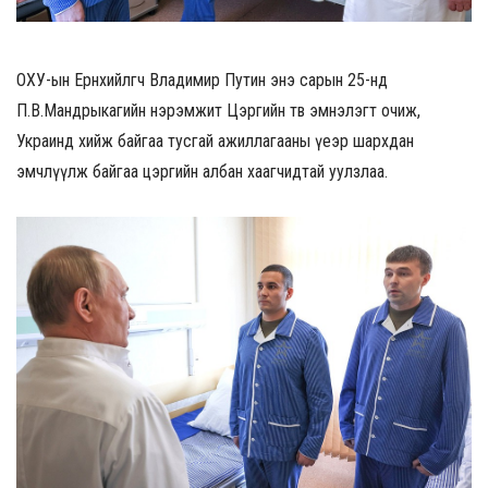
ОХУ-ын Ерөнхийлөгч Владимир Путин энэ сарын 25-нд
П.В.Мандрыкагийн нэрэмжит Цэргийн төв эмнэлэгт очиж,
Украинд хийж байгаа тусгай ажиллагааны үеэр шархдан
эмчлүүлж байгаа цэргийн албан хаагчидтай уулзлаа.