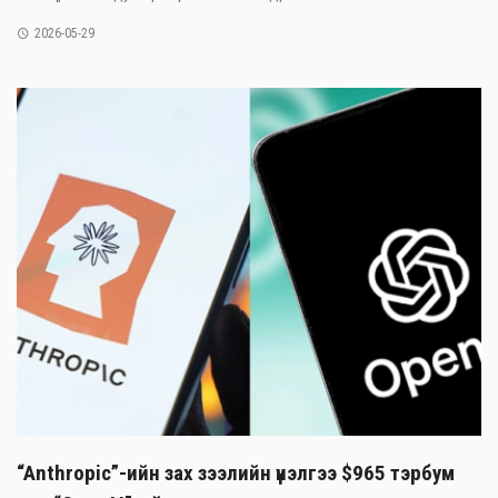
2026-05-29
“Anthropic”-ийн зах зээлийн үнэлгээ $965 тэрбум