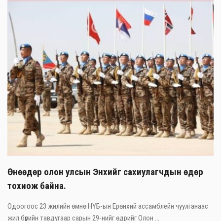
Өнөөдөр олон улсын Энхийг сахиулагчдын өдөр
тохиож байна.
Одоогоос 23 жилийн өмнө НҮБ-ын Ерөнхий ассамблейн чуулганаас
жил бүрийн тавдугаар сарын 29-нийг өдрийг Олон ...