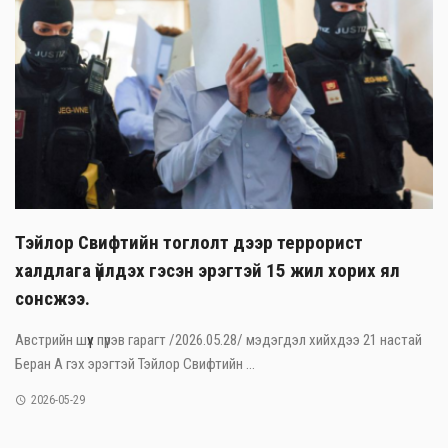
Тэйлор Свифтийн тоглолт дээр террорист
халдлага үйлдэх гэсэн эрэгтэй 15 жил хорих ял
сонсжээ.
Австрийн шүүх пүрэв гарагт /2026.05.28/ мэдэгдэл хийхдээ 21 настай
Беран А гэх эрэгтэй Тэйлор Свифтийн ...
2026-05-29