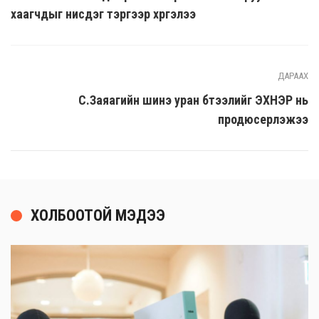
хаагчдыг нисдэг тэргээр хүргэлээ
ДАРААХ
С.Заяагийн шинэ уран бүтээлийг ЭХНЭР нь
продюсерлэжээ
ХОЛБООТОЙ МЭДЭЭ