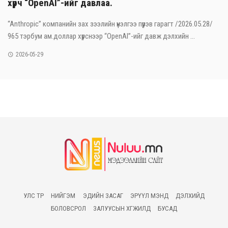
хүрч “OpenAI”-ийг давлаа.
“Anthropic” компанийн зах зээлийн үнэлгээ пүрэв гарагт /2026.05.28/
965 тэрбум ам.доллар хүрснээр “OpenAI”-ийг давж дэлхийн ...
2026-05-29
УЛС ТӨР
НИЙГЭМ
ЭДИЙН ЗАСАГ
ЭРҮҮЛ МЭНД
ДЭЛХИЙД
БОЛОВСРОЛ
ЗАЛУУСЫН ХӨГЖИЛД
БУСАД