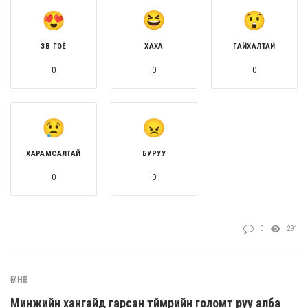
ЗӨВ ГОЁ
ХАХА
ГАЙХАЛТАЙ
0
0
0
ХАРАМСАЛТАЙ
БУРУУ
0
0
0
291
ӨМНӨХ
Минжийн хангайд гарсан түймрийн голомт руу алба