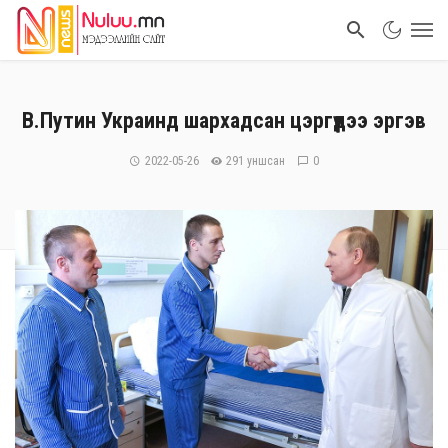
В.Путин Украинд шархадсан цэргүүдээ эргэв
2022-05-26
291 уншсан
0