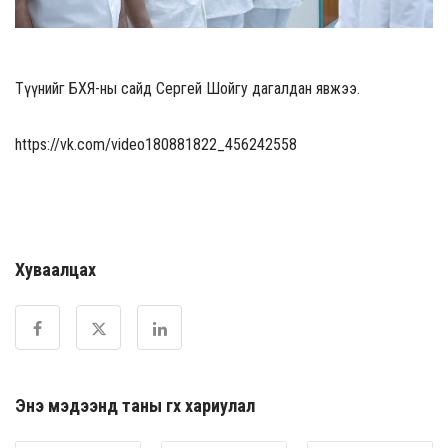
Түүнийг БХЯ-ны сайд Сергей Шойгу дагалдан явжээ.
https://vk.com/video180881822_456242558
Хуваалцах
Энэ мэдээнд таны өгөх хариулал