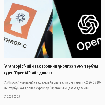
“Anthropic”-ийн зах зээлийн үнэлгээ $965 тэрбум
хүрч “OpenAI”-ийг давлаа.
“Anthropic” компанийн зах зээлийн үнэлгээ пүрэв гарагт /2026.05.28/
965 тэрбум ам.доллар хүрснээр “OpenAI”-ийг давж дэлхийн ...
2026-05-29