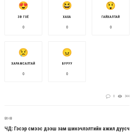
ЗӨВ ГОЁ
ХАХА
ГАЙХАЛТАЙ
0
0
0
ХАРАМСАЛТАЙ
БУРУУ
0
0
0
344
ӨМНӨХ
ЧД: Гэсэр сүмээс дээш зам шинэчлэлтийн ажил дуусч