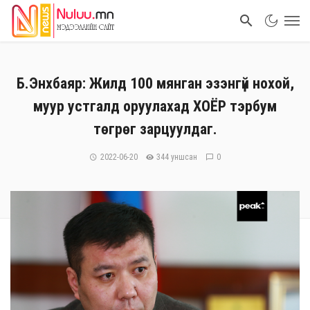
Б.Энхбаяр: Жилд 100 мянган эзэнгүй нохой,
муур устгалд оруулахад ХОЁР тэрбум
төгрөг зарцуулдаг.
2022-06-20
344 уншсан
0