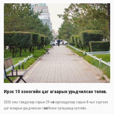
Ирэх 10 хоногийн цаг агаарын урьдчилсан төлөв.
2026 оны тавдугаар сарын 29-нөөс зургаадугаар сарын 8-ныг хүртэлх
цаг агаарын урьдчилсан төлөвИхэнх хугацаанд нутгийн ...