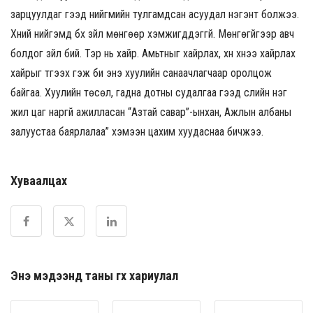
зарцуулдаг гээд нийгмийн тулгамдсан асуудал нэгэнт болжээ.
Хүний нийгэмд бүх зүйл мөнгөөр хэмжигддэггүй. Мөнгөгүйгээр авч
болдог зүйл бий. Тэр нь хайр. Амьтныг хайрлах, хүн хүнээ хайрлах
хайрыг түгээх гэж би энэ хуулийн санаачлагчаар оролцож
байгаа. Хуулийн төсөл, гадна дотны судалгаа гээд сүүлийн нэг
жил цаг наргүй ажилласан “Азтай савар”-ынхан, Ажлын албаны
залуустаа баярлалаа” хэмээн цахим хуудаснаа бичжээ.
Хуваалцах
Энэ мэдээнд таны өгөх хариулал