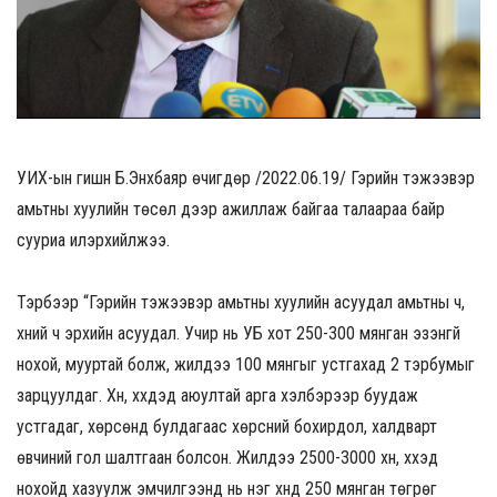
УИХ-ын гишүүн Б.Энхбаяр өчигдөр /2022.06.19/ Гэрийн тэжээвэр
амьтны хуулийн төсөл дээр ажиллаж байгаа талаараа байр
сууриа илэрхийлжээ.
Тэрбээр “Гэрийн тэжээвэр амьтны хуулийн асуудал амьтны ч,
хүний ч эрхийн асуудал. Учир нь УБ хот 250-300 мянган эзэнгүй
нохой, мууртай болж, жилдээ 100 мянгыг устгахад 2 тэрбумыг
зарцуулдаг. Хүн, хүүхдэд аюултай арга хэлбэрээр буудаж
устгадаг, хөрсөнд булдагаас хөрсний бохирдол, халдварт
өвчиний гол шалтгаан болсон. Жилдээ 2500-3000 хүн, хүүхэд
нохойд хазуулж эмчилгээнд нь нэг хүнд 250 мянган төгрөг