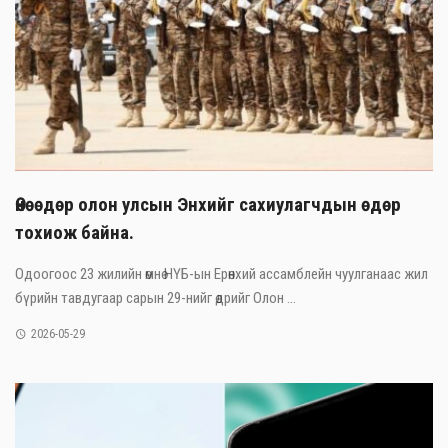
Өнөөдөр олон улсын Энхийг сахиулагчдын өдөр
тохиож байна.
Одоогоос 23 жилийн өмнө НҮБ-ын Ерөнхий ассамблейн чуулганаас жил
бүрийн тавдугаар сарын 29-нийг өдрийг Олон ...
2026-05-29