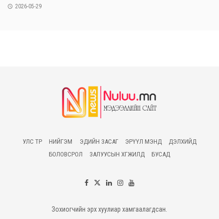
2026-05-29
УЛС ТӨР
НИЙГЭМ
ЭДИЙН ЗАСАГ
ЭРҮҮЛ МЭНД
ДЭЛХИЙД
БОЛОВСРОЛ
ЗАЛУУСЫН ХӨГЖИЛД
БУСАД
Зохиогчийн эрх хуулиар хамгаалагдсан.