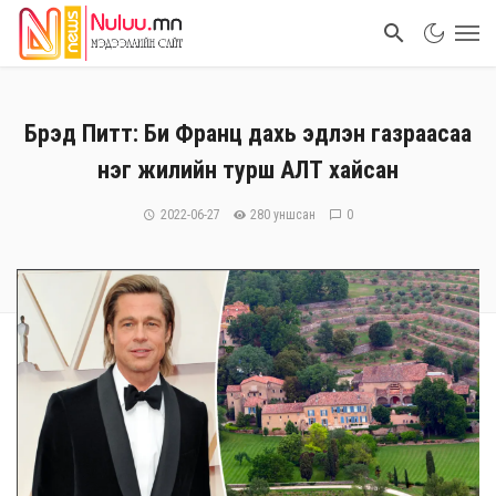
Брэд Питт: Би Франц дахь эдлэн газраасаа
нэг жилийн турш АЛТ хайсан
2022-06-27
280 уншсан
0