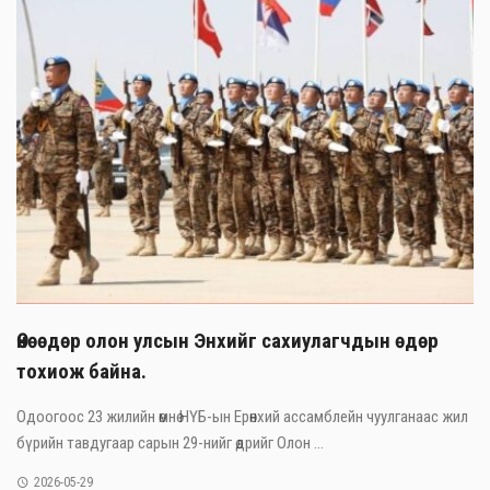
Өнөөдөр олон улсын Энхийг сахиулагчдын өдөр
тохиож байна.
Одоогоос 23 жилийн өмнө НҮБ-ын Ерөнхий ассамблейн чуулганаас жил
бүрийн тавдугаар сарын 29-нийг өдрийг Олон ...
2026-05-29