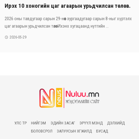
Ирэх 10 хоногийн цаг агаарын урьдчилсан төлөв.
2026 оны тавдугаар сарын 29-нөөс зургаадугаар сарын 8-ныг хүртэлх
цаг агаарын урьдчилсан төлөвИхэнх хугацаанд нутгийн ...
2026-05-29
УЛС ТӨР
НИЙГЭМ
ЭДИЙН ЗАСАГ
ЭРҮҮЛ МЭНД
ДЭЛХИЙД
БОЛОВСРОЛ
ЗАЛУУСЫН ХӨГЖИЛД
БУСАД