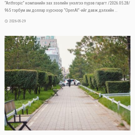
“Anthropic” компанийн зах зээлийн үнэлгээ пүрэв гарагт /2026.05.28/
965 тэрбум ам.доллар хүрснээр “OpenAI”-ийг давж дэлхийн ...
2026-05-29