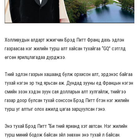
Холливудын алдарт жүжигчин Брэд Питт Франц дахь эдлэн
газраасаа нэг жилийн турш алт хайсан тухайгаа “GQ” сэтгүүлд
өгсөн ярилцлагадаа дурджээ.
Түүний эдлэн газрын хашаанд булж орхисон алт, эрдэнэс байгаа
тухай нэгэн эр түүнд ярьсан аж. Дундад зууны үед Францын нэгэн
сүмийн эзэн хэдэн зуун сая долларын алт хулгайлж, түүнийгээ
газар доор булсан тухай сонссон Брэд Питт бүтэн нэг жилийн
турш уг алтыг олох ажилд цагаа зарцуулсан гэнэ.
Энэ тухай Брэд Питт “Би түүний ярианд хэт автсан. Нэг жилийн
турш миний бодож байсан зүйл зөвхөн энэ тухай л байсан.