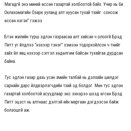
Магадгүй энэ миний өссөн газартай холбоотой байх. Учир нь би
Оклахомагийн Озарк ууланд алт нуусан тухай түүхийг сонсож
өссөн нэгэн” гэжээ.
Бүтэн жилийн турш эдлэн газраасаа алт хайсан ч олоогүй Брэд
Питт уг үйлдлээ “үнэхээр тэнэг” хэмээн тодорхойлсон ч түүнийг
хайх үйл явц үнэхээр сэтгэл хөдөлгөм байсан тухайгаа дурдсан
байна.
Тус эдлэн газар дахь усан үзмийн талбай нь дэлхийн шилдэг
сарнайн дарс үйлдвэрлэгчдийн түүхий эд болдог. Мөн тус эдлэн
газартай холбоотой асуудлаар экс эхнэрээ шүүхэд өгсөн Брэд
Питт эцэст нь алтнаас үүдэлтэй ийн маргаан дэгдээсэн байж
болзошгүй аж.