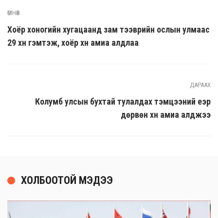
ӨМНӨХ
Хоёр хоногийн хугацаанд зам тээврийн ослын улмаас
29 хүн гэмтэж, хоёр хүн амиа алдлаа
ДАРААХ
Колумб улсын бухтай тулалдах тэмцээний үеэр
дөрвөн хүн амиа алджээ
ХОЛБООТОЙ МЭДЭЭ