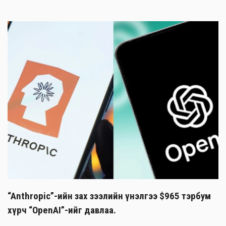
“Anthropic”-ийн зах зээлийн үнэлгээ $965 тэрбум
хүрч “OpenAI”-ийг давлаа.