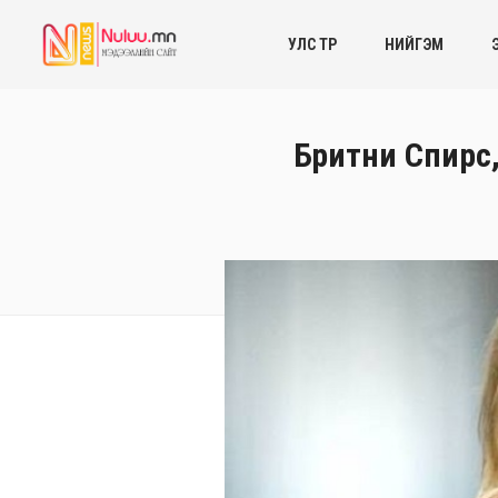
УЛС ТӨР
НИЙГЭМ
Бритни Спирс,