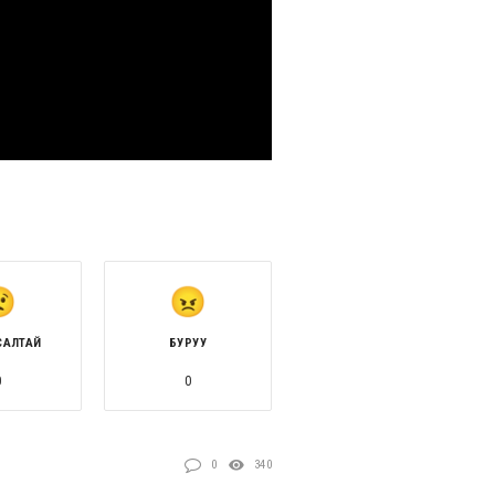
САЛТАЙ
БУРУУ
0
0
0
340