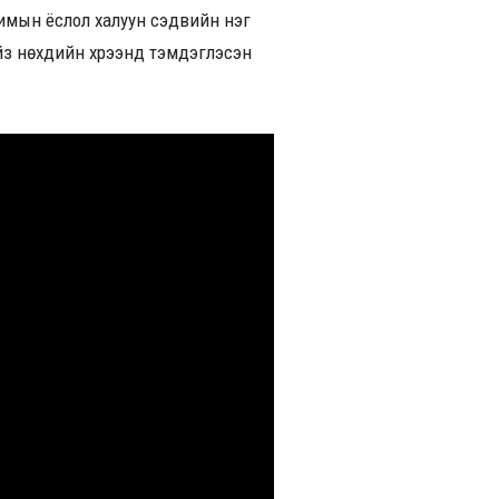
имын ёслол халуун сэдвийн нэг
айз нөхдийн хүрээнд тэмдэглэсэн