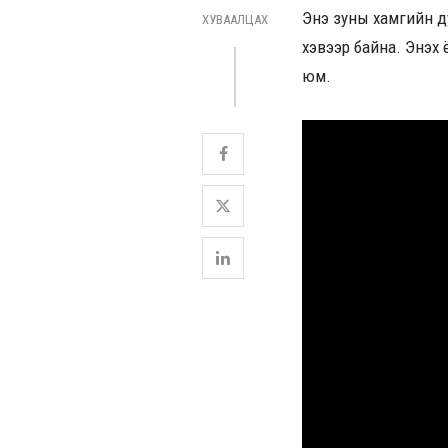
Энэ зуны хамгийн д
ХУВААЛЦАХ
хэвээр байна. Энэхү
юм.