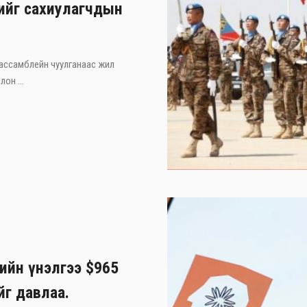
хийг сахиулагчдын
 ассамблейн чуулганаас жил
он ...
лийн үнэлгээ $965
йг давлаа.