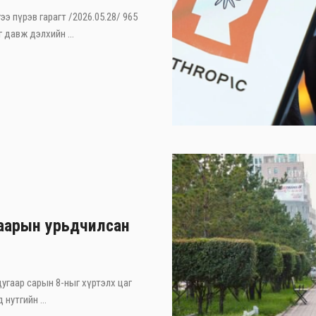
ээ пүрэв гарагт /2026.05.28/ 965
 давж дэлхийн ...
гаарын урьдчилсан
дугаар сарын 8-ныг хүртэлх цаг
нутгийн ...