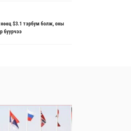
нөөц $3.1 тэрбум болж, оны
р буурчээ