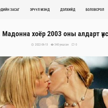
ЭДИЙН ЗАСАГ
ЭРҮҮЛ МЭНД
ДЭЛХИЙД
БОЛОВСРОЛ
 Мадонна хоёр 2003 оны алдарт үн
2022-06-13
340 уншсан
0