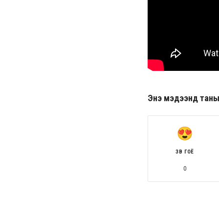
Энэ мэдээнд таны ө
ЗӨВ ГОЁ
0