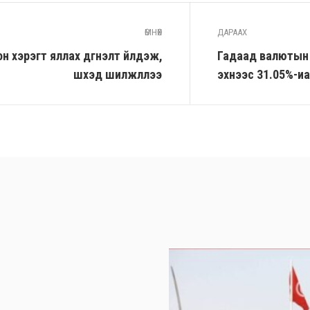
ӨМНӨХ
ДАРААХ
 хэрэгт яллах дүгнэлт үйлдэж,
Гадаад валютын 
шүүхэд шилжүүллээ
эхнээс 31.05%-иа