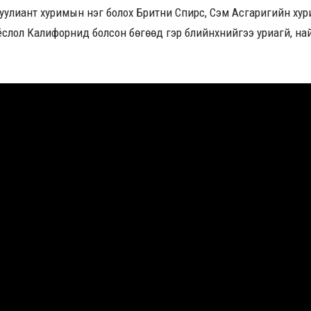
уулиант хуримын нэг болох Бритни Спирс, Сэм Асгаригийн хур
ү ёслол Калифорнид болсон бөгөөд гэр бүлийнхнийгээ уриагүй, н