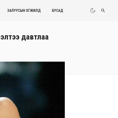
ЗАЛУУСЫН ХӨГЖИЛД
БУСАД
сэлтээ давтлаа