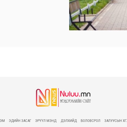
ГЭМ
ЭДИЙН ЗАСАГ
ЭРҮҮЛ МЭНД
ДЭЛХИЙД
БОЛОВСРОЛ
ЗАЛУУСЫН ХӨ