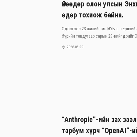
Өнөөдөр олон улсын Эн
өдөр тохиож байна.
Одоогоос 23 жилийн өмнө НҮБ-ын Ерөнхий
бүрийн тавдугаар сарын 29-нийг өдрийг Ол
2026-05-29
“Anthropic”-ийн зах зээ
тэрбум хүрч “OpenAI”-и