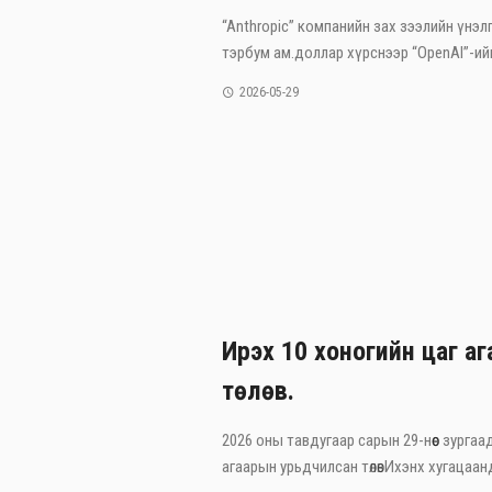
“Anthropic” компанийн зах зээлийн үнэлг
тэрбум ам.доллар хүрснээр “OpenAI”-ийг
2026-05-29
Ирэх 10 хоногийн цаг а
төлөв.
2026 оны тавдугаар сарын 29-нөөс зургаа
агаарын урьдчилсан төлөвИхэнх хугацаанд 