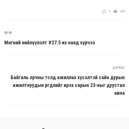
0
248
ӨМНӨХ
Мөнгөний нийлүүлэлт ₮27.5 их наяд хүрчээ
ДАРААХ
Байгаль орчны төсөлд ажиллах хүсэлтэй сайн дурын
ажилтнуудын өргөдлийг ирэх сарын 23-ныг дуустал
авна