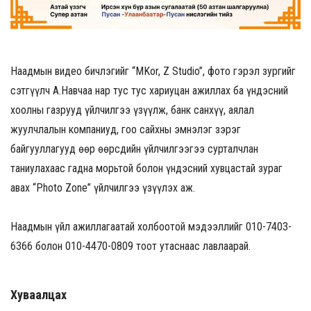
Наадмын видео бичлэгийг “MKor, Z Studio”, фото гэрэл зургийг
сэтгүүлч А.Навчаа нар тус тус хариуцан ажиллах ба үндэсний
хоолны газрууд үйлчилгээ үзүүлж, банк санхүү, аялал
жуулчлалын компаниуд, гоо сайхны эмнэлэг зэрэг
байгууллагууд өөр өөрсдийн үйлчилгээгээ сурталчлан
таниулахаас гадна морьтой болон үндэсний хувцастай зураг
авах “Photo Zone” үйлчилгээ үзүүлэх аж.
Наадмын үйл ажиллагаатай холбоотой мэдээллийг 010-7403-
6366 болон 010-4470-0809 тоот утаснаас лавлаарай.
Хуваалцах