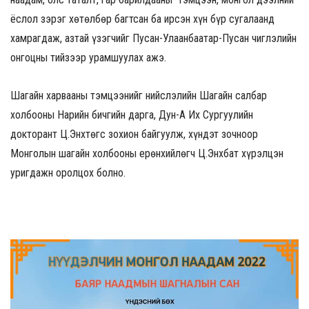
ёслол зэрэг хөтөлбөр багтсан ба ирсэн хүн бүр сугалаанд
хамрагдаж, азтай үзэгчийг Пусан-Улаанбаатар-Пусан чиглэлийн
онгоцны тийзээр урамшуулах ажэ.
Шагайн харвааны тэмцээнийг нийслэлийн Шагайн салбар
холбооны Нарийн бичгийн дарга, Дун-А Их Сургуулийн
докторант Ц.Энхтөгс зохион байгуулж, хүндэт зочноор
Монголын шагайн холбооны ерөнхийлөгч Ц.Энхбат хүрэлцэн
уригдажн оролцох болно.