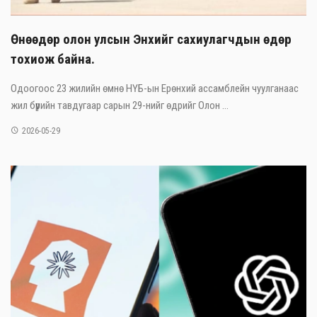
Өнөөдөр олон улсын Энхийг сахиулагчдын өдөр
тохиож байна.
Одоогоос 23 жилийн өмнө НҮБ-ын Ерөнхий ассамблейн чуулганаас
жил бүрийн тавдугаар сарын 29-нийг өдрийг Олон ...
2026-05-29