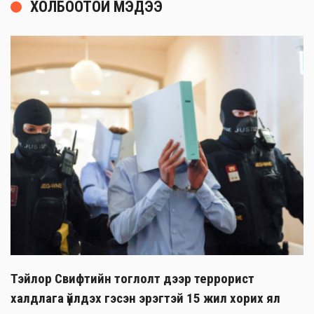
ХОЛБООТОЙ МЭДЭЭ
Тэйлор Свифтийн тоглолт дээр террорист
халдлага үйлдэх гэсэн эрэгтэй 15 жил хорих ял