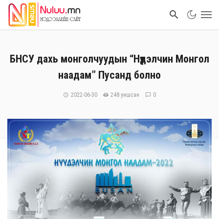
БНСУ дахь монголчуудын “Нүүдэлчин Монгол
наадам” Пусанд болно
2022-06-30
248 уншсан
0