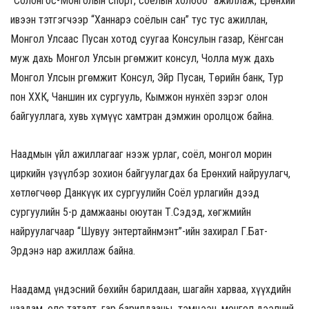
“Солонгос-Монголын спорт, соёлын холбоо” ажиллаж, Ерөнхий
ивээн тэтгэгчээр “Ханнарэ соёлын сан” тус тус ажиллан,
Монгол Улсаас Пусан хотод суугаа Консулын газар, Кёнгсан
муж дахь Монгол Улсын Өргөмжит консул, Чолла муж дахь
Монгол Улсын Өргөмжит Консул, Эйр Пусан, Төрийн банк, Тур
пон ХХК, Чаншин их сургууль, Кымжон нунхёп зэрэг олон
байгууллага, хувь хүмүүс хамтран дэмжин оролцож байна.
Наадмын үйл ажиллагааг нээж урлаг, соёл, монгол морин
циркийн үзүүлбэр зохион байгуулагдах ба Ерөнхий найруулагч,
хөтлөгчөөр Данкүүк их сургуулийн Соёл урлагийн дээд
сургуулийн 5-р дамжааны оюутан Т.Сэдэд, хөгжмийн
найруулагчаар “Шувуу энтертайнмэнт”-ийн захирал Г.Бат-
Эрдэнэ нар ажиллаж байна.
Наадамд үндэсний бөхийн барилдаан, шагайн харваа, хүүхдийн
наадам, олс таталт, гар барилдааны тэмцээн, монгол дээлний