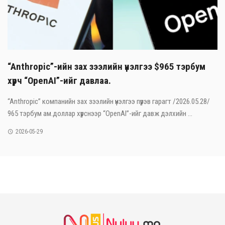
“Anthropic”-ийн зах зээлийн үнэлгээ $965 тэрбум
хүрч “OpenAI”-ийг давлаа.
“Anthropic” компанийн зах зээлийн үнэлгээ пүрэв гарагт /2026.05.28/
965 тэрбум ам.доллар хүрснээр “OpenAI”-ийг давж дэлхийн ...
2026-05-29