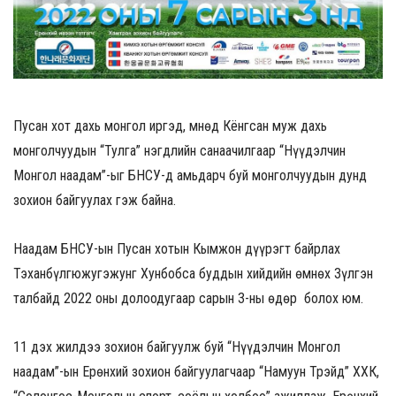
Пусан хот дахь монгол иргэд, Өмнөд Кёнгсан муж дахь
монголчуудын “Тулга” нэгдлийн санаачилгаар “Нүүдэлчин
Монгол наадам”-ыг БНСУ-д амьдарч буй монголчуудын дунд
зохион байгуулах гэж байна.
Наадам БНСУ-ын Пусан хотын Кымжон дүүрэгт байрлах
Тэханбүлгюжугэжунг Хунбобса буддын хийдийн өмнөх Зүлгэн
талбайд 2022 оны долоодугаар сарын 3-ны өдөр болох юм.
11 дэх жилдээ зохион байгуулж буй “Нүүдэлчин Монгол
наадам”-ын Ерөнхий зохион байгуулагчаар “Намуун Трэйд” ХХК,