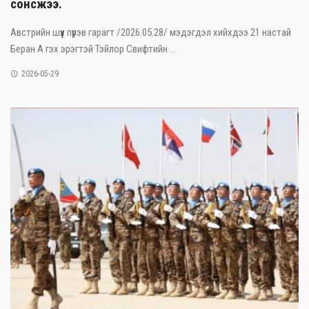
сонсжээ.
Австрийн шүүх пүрэв гарагт /2026.05.28/ мэдэгдэл хийхдээ 21 настай
Беран А гэх эрэгтэй Тэйлор Свифтийн ...
2026-05-29