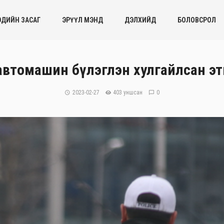
ЭДИЙН ЗАСАГ
ЭРҮҮЛ МЭНД
ДЭЛХИЙД
БОЛОВСРОЛ
автомашин бүлэглэн хулгайлсан э
2023-02-27
403 уншсан
0