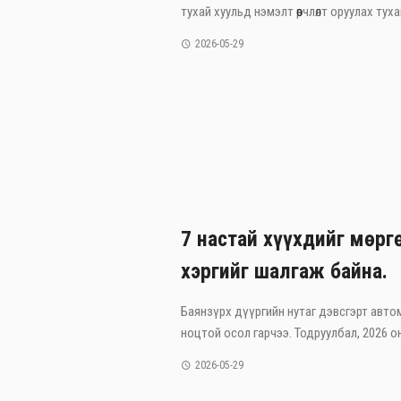
тухай хуульд нэмэлт өөрчлөлт оруулах тухай
2026-05-29
7 настай хүүхдийг мөрг
хэргийг шалгаж байна.
Баянзүрх дүүргийн нутаг дэвсгэрт авто
ноцтой осол гарчээ. Тодруулбал, 2026 он
2026-05-29