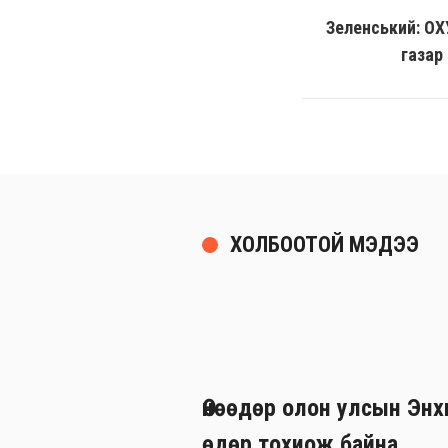
Зеленський: ОХ
газар 
ХОЛБООТОЙ МЭДЭЭ
Өнөөдөр олон улсын Эн
өдөр тохиож байна.