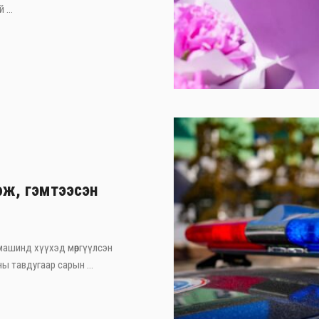
 ...
өж, гэмтээсэн
машинд хүүхэд мөргүүлсэн
ы тавдугаар сарын ...