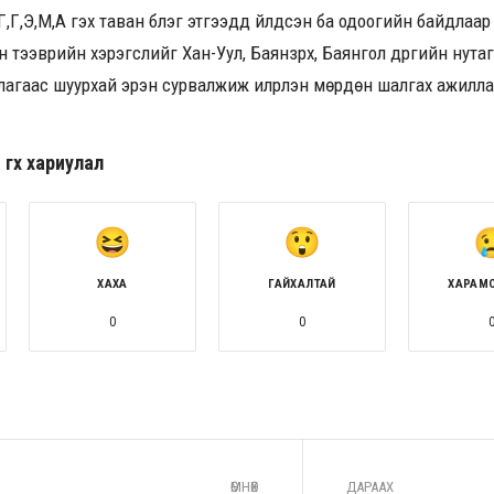
,Г,Э,М,А гэх таван бүлэг этгээдүүд үйлдсэн ба одоогийн байдлаар
 тээврийн хэрэгслийг Хан-Уул, Баянзүрх, Баянгол дүүргийн нут
агаас шуурхай эрэн сурвалжиж илрүүлэн мөрдөн шалгах ажилла
гөх хариулал
ХАХА
ГАЙХАЛТАЙ
ХАРАМ
0
0
ӨМНӨХ
ДАРААХ