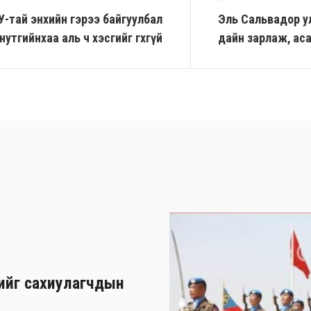
У-тай энхийн гэрээ байгуулбал
Эль Сальвадор у
нутгийнхаа аль ч хэсгийг өгөхгүй
дайн зарлаж, ас
хийг сахиулагчдын