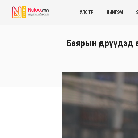
УЛС ТӨР
НИЙГЭМ
Баярын өдрүүдэд 