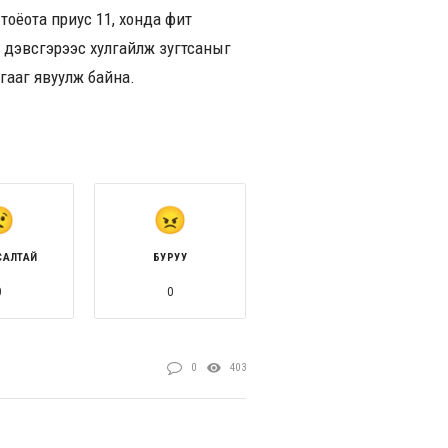
 тоёота приус 11, хонда фит
аг дэвсгэрээс хулгайлж зугтсаныг
гааг явуулж байна.
САЛТАЙ
БУРУУ
0
0
0
403