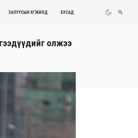
ЗАЛУУСЫН ХӨГЖИЛД
БУСАД
тгээдүүдийг олжээ