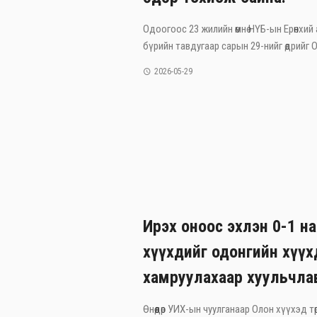
Одоогоос 23 жилийн өмнө НҮБ-ын Ерөнхий
бүрийн тавдугаар сарын 29-нийг өдрийг Ол
2026-05-29
Ирэх оноос эхлэн 0-1 н
хүүхдийг одонгийн хүү
хамруулахаар хуульчла
Өнөөдөр УИХ-ын чуулганаар Олон хүүхэд тө