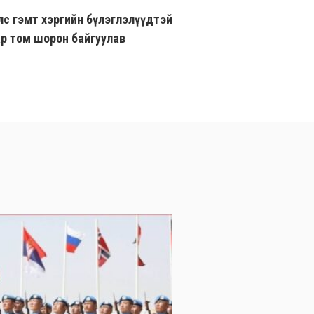
лс гэмт хэргийн бүлэглэлүүдтэй
ар том шорон байгуулав