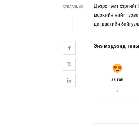
Дээрх гэмт хэргийг Г
ХУВААЛЦАХ
маркийн нийт гурван
цагдаагийн байгуулл
Энэ мэдээнд таны ө
ЗӨВ ГОЁ
0