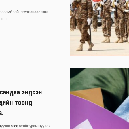
 ассамблейн чуулганаас жил
он ...
асандаа эндсэн
хдийн тоонд
в.
рүүлж өсгөсөн эхийг урамшуулах