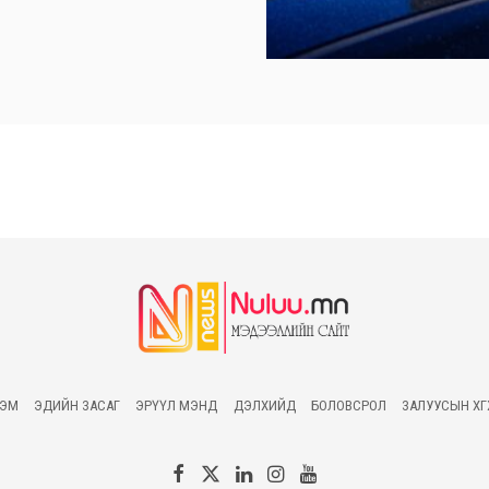
ГЭМ
ЭДИЙН ЗАСАГ
ЭРҮҮЛ МЭНД
ДЭЛХИЙД
БОЛОВСРОЛ
ЗАЛУУСЫН ХӨ