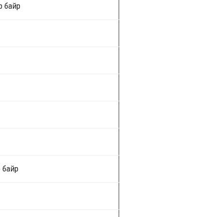
-р байр
 байр