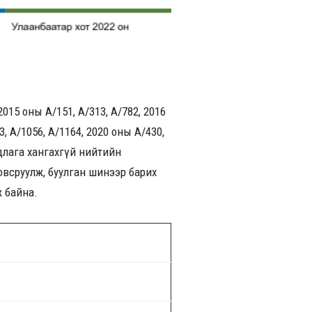
015 оны А/151, А/313, А/782, 2016
3, А/1056, А/1164, 2020 оны А/430,
длага хангахгүй нийтийн
овсруулж, буулган шинээр барих
ж байна.