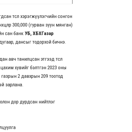
дсан төсөл хэрэгжүүлэгчийн сонгон
цөлөөр 300,000 (гурван зуун мянган)
йн сан банк
УБ, ХБХГазар
дугаар, дансыг тодорхой бичнэ.
ан авч танилцсан этгээд төсөл
 цахим хувийг бэлтгэн 2023 оны
н газрын 2 давхрын 209 тоотод
эй зарлана.
болон дор дурдсан нийтлэг
илцуулга