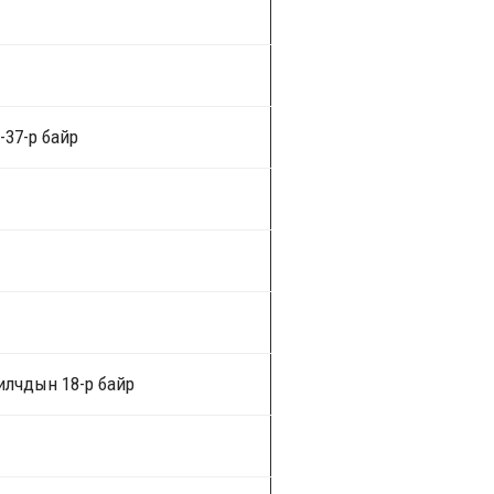
-37-р байр
илчдын 18-р байр