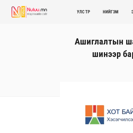
УЛС ТӨР
НИЙГЭМ
Ашиглалтын шаа
шинээр бар