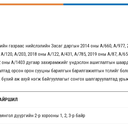
лийн газраас нийслэлийн Засаг даргын 2014 оны А/660, А/977, 2
А/120, А/203, 2018 оны А/122, А/431, А/785, 2019 оны А/87, А/65
22 оны А/1403 дугаар захирамжийг үндэслэн ашиглалтын шаар
алтад орсон орон сууцны барилгын барилгажилтын төслийг бол
 бүхий аж ахуй нэгж байгууллагыг сонгох шалгаруулалтад урь
АЙРШИЛ
аянгол дүүргийн 2-р хорооны 1, 2, 3-р байр