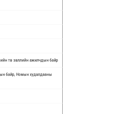
йн төв зөвлөлийн ажилчдын байр
дын байр, Номын худалдааны