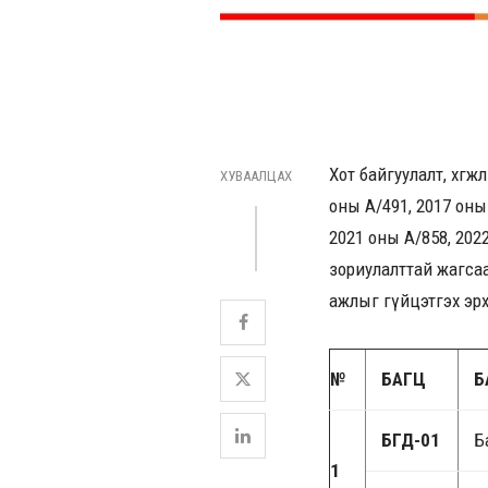
Хот байгуулалт, хөгж
ХУВААЛЦАХ
оны А/491, 2017 оны 
2021 оны А/858, 20
зориулалттай жагса
ажлыг гүйцэтгэх эрх
№
БАГЦ
Б
БГД-01
Б
1