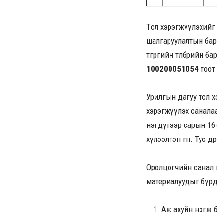
Төсөл хэрэгжүүлэхий
шалгаруулалтын барим
төгрөгийн төлбөрийн 
100200051054
тоот
Урилгын дагуу төсөл
хэрэгжүүлэх саналаа
нэгдүгээр сарын 16-
хүлээлгэн өгнө. Тус
Оролцогчийн санал 
материалуудыг бүрд
Аж ахуйн нэгж б