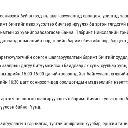
г сонирхож буй этгээд нь шалгаруулалтад оролцож, урилгад зааг
т бичгийг авах хүсэлтээ бичгээр ирүүлэх ба эргэн төлөгдөхгүй нөх
баримтын эх хувийг хавсаргасан байна. Төлбөрийг
Нийслэлийн төри
 дансанд компанийн нэр, төслийн баримт бичгийн нэр, багцын 
 хэрэгжүүлэгчийн сонгон шалгаруулалтын баримт бичгийг худалд
 зааврын дагуу битүүмжилсэн байдлаар эх хувь, хуулбар хувь,
ны өдрийн 15.00-16.00 цагийн хооронд Хот байгуулалт, хөгжлий
 өдрийн 16:30 цагт сонирхогчдод оролцогчдын мэдээллийг нээлтт
гаргагч нь сонгон шалгаруулалтын баримт бичигт тусгагдсан 
үүлсэн байна. Үүнд:
айгууллагын гэрчилгээ, тусгай зөвшөөрлийн хуулбар, ерөнхий тан