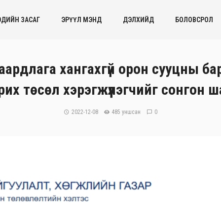
ЭДИЙН ЗАСАГ
ЭРҮҮЛ МЭНД
ДЭЛХИЙД
БОЛОВСРОЛ
рдлага хангахгүй орон сууцны ба
их төсөл хэрэгжүүлэгчийг сонгон 
2022-12-08
485 уншсан
0