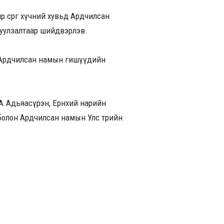
р сөрөг хүчний хувьд Ардчилсан
 уулзалтаар шийдвэрлэв.
р Ардчилсан намын гишүүдийн
А.Адьяасүрэн, Ерөнхий нарийн
олон Ардчилсан намын Улс төрийн