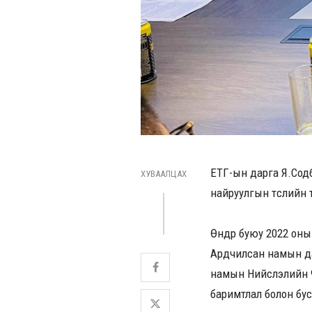
ЕТГ-ын дарга Я.Сод
ХУВААЛЦАХ
найруулгын төслийн 
Өнөөдөр буюу 2022 о
Ардчилсан намын да
намын Нийслэлийн 9
баримтлал болон бус