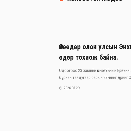
Өнөөдөр олон улсын Эн
өдөр тохиож байна.
Одоогоос 23 жилийн өмнө НҮБ-ын Ерөнхий
бүрийн тавдугаар сарын 29-нийг өдрийг Ол
2026-05-29