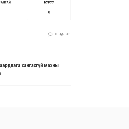
САЛТАЙ
БУРУУ
0
0
0
331
аардлага хангахгүй махны
а