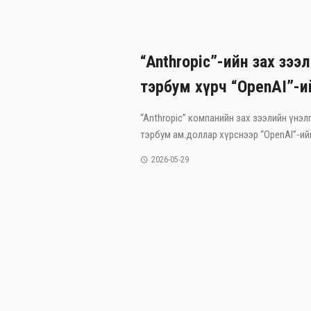
“Anthropic”-ийн зах зээ
тэрбум хүрч “OpenAI”-и
“Anthropic” компанийн зах зээлийн үнэлг
тэрбум ам.доллар хүрснээр “OpenAI”-ийг
2026-05-29