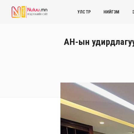
УЛС ТӨР
НИЙГЭМ
АН-ын удирдлагу