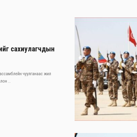
хийг сахиулагчдын
 ассамблейн чуулганаас жил
он ...