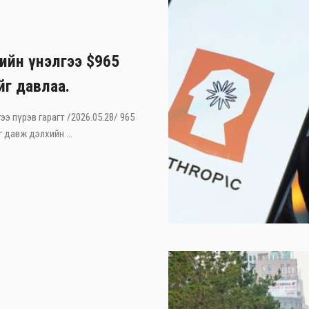
лийн үнэлгээ $965
йг давлаа.
ээ пүрэв гарагт /2026.05.28/ 965
 давж дэлхийн ...