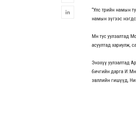
“Улс төрийн намын т
намын зүгээс нэгдсэ
Мөн тус уулзалтад 
асуултад хариулж, с
Энэхүү уулзалтад А
бичгийн дарга И.Мө
зөвлөлийн гишүүд, 