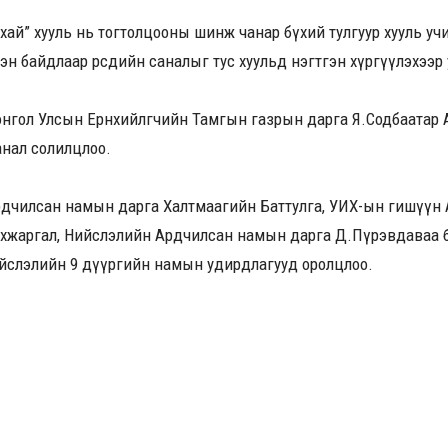
ухай” хууль нь тогтолцооны шинж чанар бүхий тулгуур хууль учи
н байдлаар өөрсдийн саналыг тус хуульд нэгтгэн хүргүүлэхээр
Монгол Улсын Ерөнхийлөгчийн Тамгын газрын дарга Я.Содбаата
анал солилцлоо.
рдчилсан намын дарга Халтмаагийн Баттулга, УИХ-ын гишүүн 
нхжаргал, Нийслэлийн Ардчилсан намын дарга Д.Пүрэвдаваа б
Нийслэлийн 9 дүүргийн намын удирдлагууд оролцлоо.