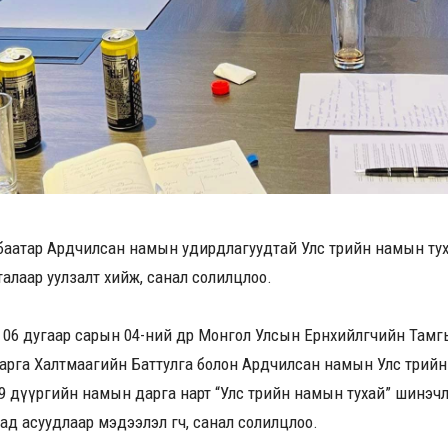
баатар Ардчилсан намын удирдлагуудтай Улс төрийн намын ту
талаар уулзалт хийж, санал солилцлоо.
ны 06 дугаар сарын 04-ний өдөр Монгол Улсын Ерөнхийлөгчийн Там
рга Халтмаагийн Баттулга болон Ардчилсан намын Улс төрийн 
 дүүргийн намын дарга нарт “Улс төрийн намын тухай” шинэчл
ад асуудлаар мэдээлэл өгч, санал солилцлоо.