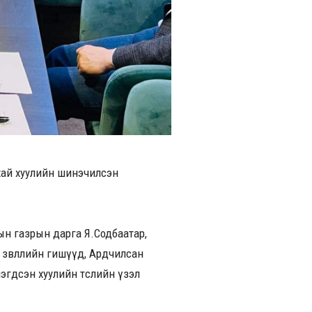
хай хуулийн шинэчилсэн
гын газрын дарга Я.Содбаатар,
зөвлөлийн гишүүд, Ардчилсан
эгдсэн хуулийн төслийн үзэл