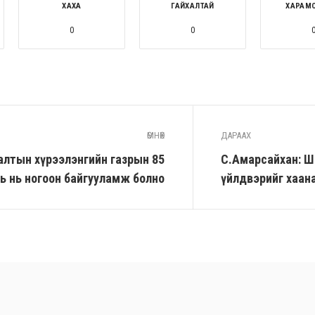
ХАХА
ГАЙХАЛТАЙ
ХАРАМ
0
0
ӨМНӨХ
ДАРААХ
алтын хүрээлэнгийн газрын 85
С.Амарсайхан: Ш
вь нь ногоон байгууламж болно
үйлдвэрийг хаан