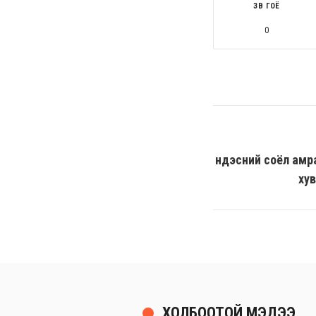
ЗӨВ ГОЁ
0
Үндэсний соёл амр
ху
ХОЛБООТОЙ МЭДЭЭ