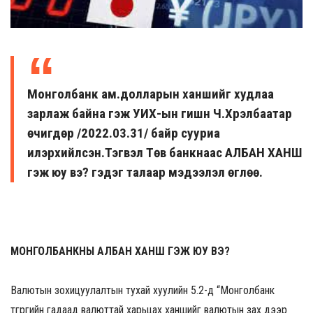
Монголбанк ам.долларын ханшийг худлаа
зарлаж байна гэж УИХ-ын гишүүн Ч.Хүрэлбаатар
өчигдөр /2022.03.31/ байр сууриа
илэрхийлсэн.
Тэгвэл Төв банкнаас АЛБАН ХАНШ
гэж юу вэ? гэдэг талаар мэдээлэл өглөө.
МОНГОЛБАНКНЫ АЛБАН ХАНШ ГЭЖ ЮУ ВЭ?
Валютын зохицуулалтын тухай хуулийн 5.2-д “Монголбанк
төгрөгийн гадаад валюттай харьцах ханшийг валютын зах дээр