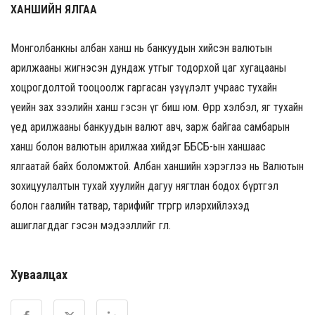
ХАНШИЙН ЯЛГАА
Монголбанкны албан ханш нь банкуудын хийсэн валютын
арилжааны жигнэсэн дундаж утгыг тодорхой цаг хугацааны
хоцрогдолтой тооцоолж гаргасан үзүүлэлт учраас тухайн
үеийн зах зээлийн ханш гэсэн үг биш юм. Өөрөөр хэлбэл, яг тухайн
үед арилжааны банкуудын валют авч, зарж байгаа самбарын
ханш болон валютын арилжаа хийдэг ББСБ-ын ханшаас
ялгаатай байх боломжтой. Албан ханшийн хэрэглээ нь Валютын
зохицуулалтын тухай хуулийн дагуу нягтлан бодох бүртгэл
болон гаалийн татвар, тарифийг төгрөгөөр илэрхийлэхэд
ашиглагддаг гэсэн мэдээллийг өглөө.
Хуваалцах