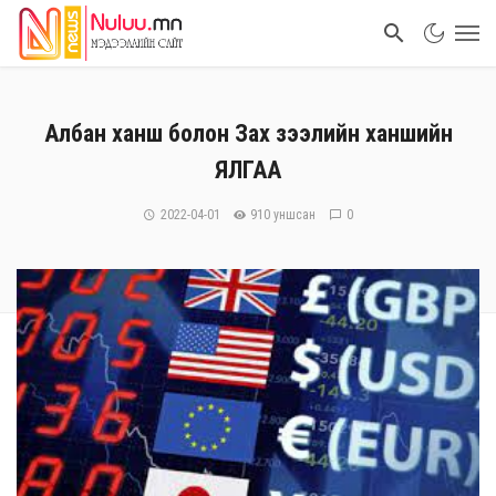
Албан ханш болон Зах зээлийн ханшийн
ЯЛГАА
2022-04-01
910 уншсан
0