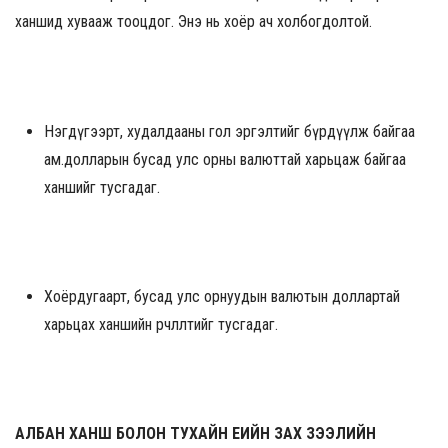
ханшид хувааж тооцдог. Энэ нь хоёр ач холбогдолтой.
Нэгдүгээрт, худалдааны гол эргэлтийг бүрдүүлж байгаа
ам.долларын бусад улс орны валюттай харьцаж байгаа
ханшийг тусгадаг.
Хоёрдугаарт, бусад улс орнуудын валютын доллартай
харьцах ханшийн өөрчлөлтийг тусгадаг.
АЛБАН ХАНШ БОЛОН ТУХАЙН ҮЕИЙН ЗАХ ЗЭЭЛИЙН