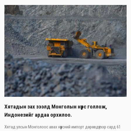
Хятадын зах зээлд Монголын нүүрс голлож,
Индонезийг ардаа орхилоо.
Хятад улсын Монголоос авах нүүрсний импорт дөрөвдүгээр сард 61