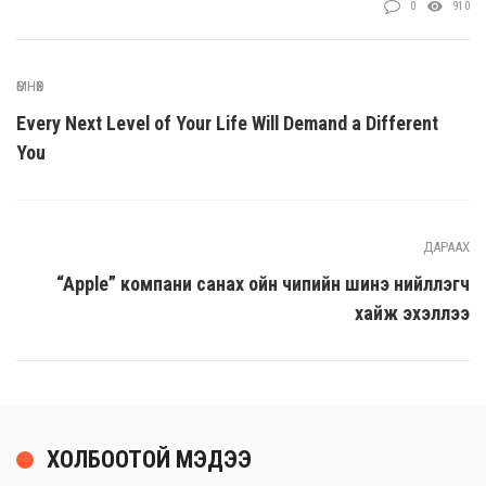
0
910
ӨМНӨХ
Every Next Level of Your Life Will Demand a Different
You
ДАРААХ
“Apple” компани санах ойн чипийн шинэ нийлүүлэгч
хайж эхэллээ
ХОЛБООТОЙ МЭДЭЭ