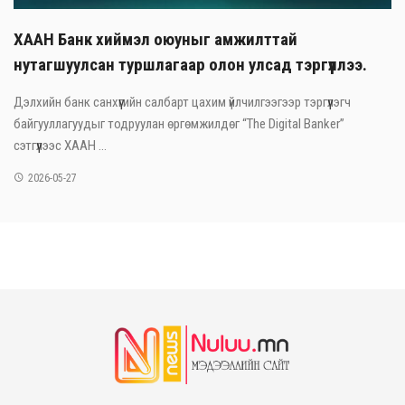
ХААН Банк хиймэл оюуныг амжилттай
нутагшуулсан туршлагаар олон улсад тэргүүллээ.
Дэлхийн банк санхүүгийн салбарт цахим үйлчилгээгээр тэргүүлэгч
байгууллагуудыг тодруулан өргөмжилдөг “The Digital Banker”
сэтгүүлээс ХААН ...
2026-05-27