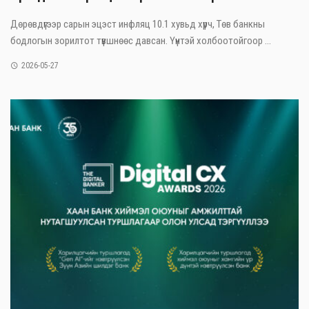
Дөрөвдүгээр сарын эцэст инфляц 10.1 хувьд хүрч, Төв банкны
бодлогын зорилтот түвшнөөс давсан. Үүнтэй холбоотойгоор ...
2026-05-27