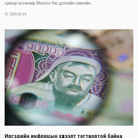
хувиар өссөнөөр Монгол Улс дэлхийн хамгийн ...
2026-05-29
Иргэдийн инфляцын хүлээлт тогтвортой байна