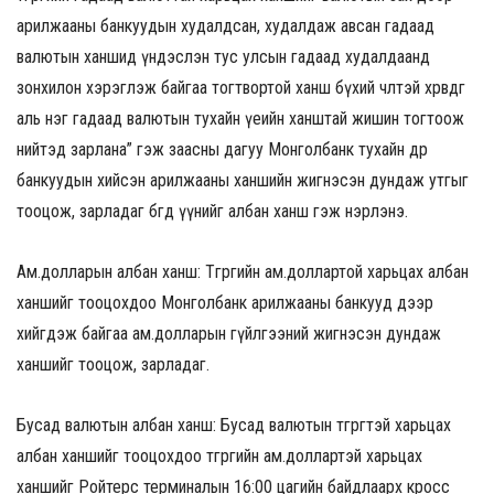
арилжааны банкуудын худалдсан, худалдаж авсан гадаад
валютын ханшид үндэслэн тус улсын гадаад худалдаанд
зонхилон хэрэглэж байгаа тогтвортой ханш бүхий чөлөөтэй хөрвөдөг
аль нэг гадаад валютын тухайн үеийн ханштай жишин тогтоож
нийтэд зарлана” гэж заасны дагуу Монголбанк тухайн өдөр
банкуудын хийсэн арилжааны ханшийн жигнэсэн дундаж утгыг
тооцож, зарладаг бөгөөд үүнийг албан ханш гэж нэрлэнэ.
Ам.долларын албан ханш: Төгрөгийн ам.доллартой харьцах албан
ханшийг тооцохдоо Монголбанк арилжааны банкууд дээр
хийгдэж байгаа ам.долларын гүйлгээний жигнэсэн дундаж
ханшийг тооцож, зарладаг.
Бусад валютын албан ханш: Бусад валютын төгрөгтэй харьцах
албан ханшийг тооцохдоо төгрөгийн ам.доллартэй харьцах
ханшийг Ройтерс терминалын 16:00 цагийн байдлаарх кросс