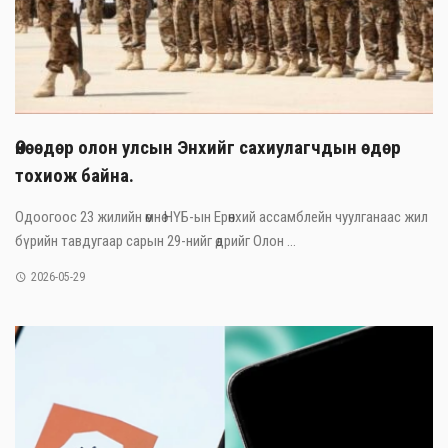
Өнөөдөр олон улсын Энхийг сахиулагчдын өдөр
тохиож байна.
Одоогоос 23 жилийн өмнө НҮБ-ын Ерөнхий ассамблейн чуулганаас жил
бүрийн тавдугаар сарын 29-нийг өдрийг Олон ...
2026-05-29