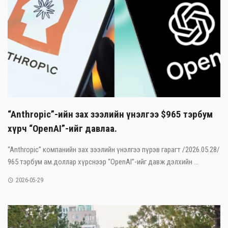
“Anthropic”-ийн зах зээлийн үнэлгээ $965 тэрбум
хүрч “OpenAI”-ийг давлаа.
“Anthropic” компанийн зах зээлийн үнэлгээ пүрэв гарагт /2026.05.28/
965 тэрбум ам.доллар хүрснээр “OpenAI”-ийг давж дэлхийн ...
2026-05-29