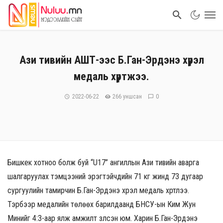
Ази тивийн АШТ-ээс Б.Ган-Эрдэнэ хүрэл
медаль хүртжээ.
2022-06-22
266 уншсан
0
Бишкек хотноо болж буй “U17” ангиллын Ази тивийн аварга
шалгаруулах тэмцээний эрэгтэйчүүдийн 71 кг жинд 73 дугаар
сургуулийн тамирчин Б.Ган-Эрдэнэ хүрэл медаль хүртлээ.
Тэрбээр медалийн төлөөх барилдаанд БНСУ-ын Ким Жун
Минийг 4:3-аар ялж амжилт үзүүлсэн юм. Харин Б.Ган-Эрдэнэ