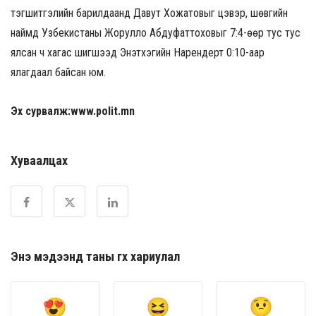
тэгшитгэлийн барилдаанд Давут Хожатовыг цэвэр, шөвгийн
наймд Узбекистаны Жорулло Абдуфаттоховыг 7:4-өөр тус тус
ялсан ч хагас шигшээд Энэтхэгийн Нарендерт 0:10-аар
ялагдаал байсан юм.
Эх сурвалж:www.polit.mn
Хуваалцах
Энэ мэдээнд таны өгөх хариулал