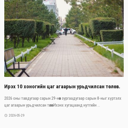
Ирэх 10 хоногийн цаг агаарын урьдчилсан төлөв.
2026 оны тавдугаар сарын 29-нөөс зургаадугаар сарын 8-ныг хүртэлх
цаг агаарын урьдчилсан төлөвИхэнх хугацаанд нутгийн ...
2026-05-29