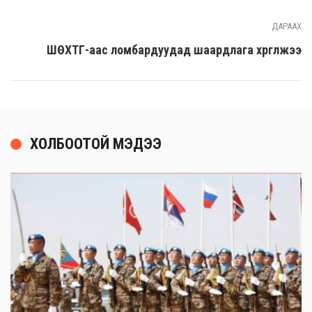
ДАРААХ
ШӨХТГ-аас ломбардуудад шаардлага хүргүүлжээ
ХОЛБООТОЙ МЭДЭЭ