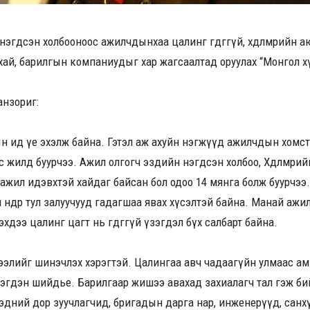
эгдсэн холбооноос ажилчдынхаа цалинг өгдөггүй, хөдөлмөрийн 
рхай, барилгын компаниудыг хар жагсаалтад оруулах “Монгол хү
Ганзориг:
ын ид үе эхэлж байна. Гэтэл аж ахуйн нэгжүүд ажилчдын хомс
 жилд буурчээ. Ажил олгогч эздийн нэгдсэн холбоо, Хөдөлмөри
ажил идэвхтэй хайдаг байсан бол одоо 14 мянга болж буурчээ
 өндөр тул залуучууд гадагшаа явах хүсэлтэй байна. Манай аж
хдээ цалинг цагт нь өгдөггүй үзэгдэл бүх салбарт байна.
 зээлийг шинэчлэх хэрэгтэй. Цалингаа авч чадаагүйн улмаас ам
эгдэн шийдье. Барилгаар жишээ авахад захиалагч тал гэж бий
Тэдний дор зуучлагчид, бригадын дарга нар, инженерүүд, сан