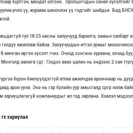
утсаар бүртгэн, мандат олгоно. Оролцогчдын санал хүсэлтийг б
уулиа өөрчлөх үү, журмаа шинэчлэх үү гэдгийг шийдье. Бид БНС
жтой.
вьдаггүй тул 18-25 насны залуучууд барилга, замын салбарт а
 голдуу ажиллаж байна. Залуучуудын итгэл урмыг мохоочихсон
18 мянган иргэн хүсэлт өгчээ. Очоод сонгино хураана, зочид бу
онголд авлига өгдөг. Гэхдээ авах цалин нь эндхээс 2 сая төгрөгө
өө үүргээ бүрэн биелүүлдэггүй атлаа ажилчдаа архичнаар нь дуу
ад архи ууна. Энэ нь гэр бүлийн уур амьсгалд сөргөөр нөлөөлж 
йм хариуцлагагүй компаниудыг ил тод зарлана. Хэвлэл мэдээ
гөх хариулал