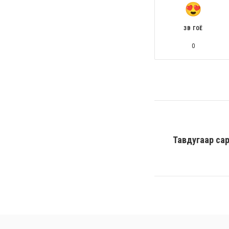
ЗӨВ ГОЁ
0
Тавдугаар сар