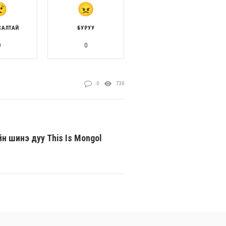
САЛТАЙ
БУРУУ
0
0
0
730
н шинэ дуу This Is Mongol