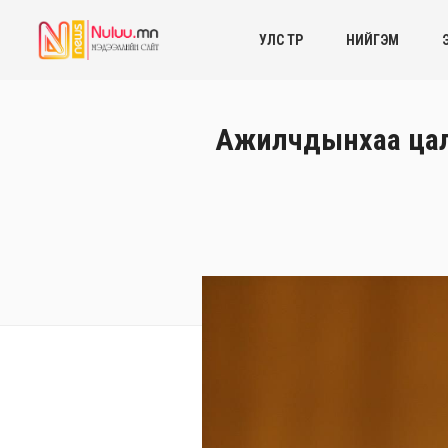
УЛС ТӨР
НИЙГЭМ
Ажилчдынхаа цалин