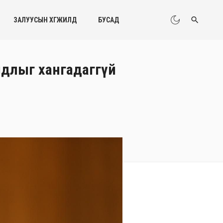
ЗАЛУУСЫН ХӨГЖИЛД
БУСАД
айдлыг хангадаггүй