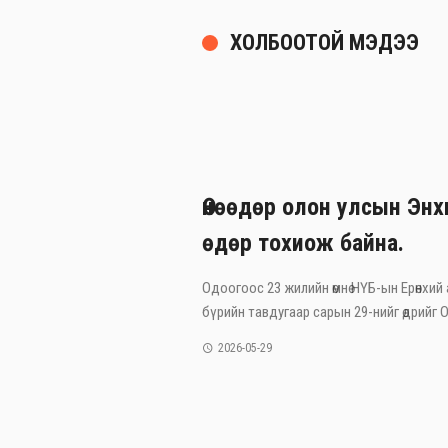
ХОЛБООТОЙ МЭДЭЭ
Өнөөдөр олон улсын Эн
өдөр тохиож байна.
Одоогоос 23 жилийн өмнө НҮБ-ын Ерөнхий
бүрийн тавдугаар сарын 29-нийг өдрийг Ол
2026-05-29