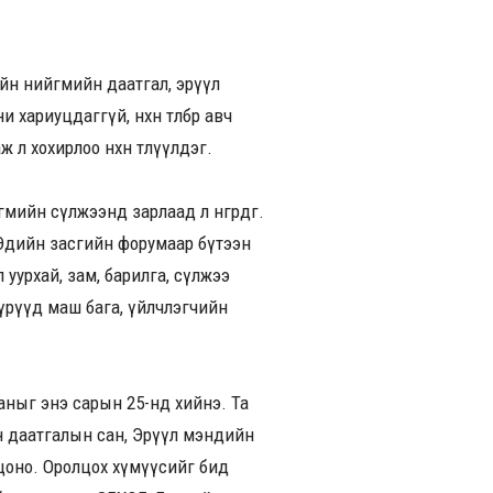
йн нийгмийн даатгал, эрүүл
ариуцдаггүй, нөхөн төлбөр авч
л хохирлоо нөхөн төлүүлдэг.
гмийн сүлжээнд зарлаад л өнгөрдөг.
Эдийн засгийн форумаар бүтээн
уурхай, зам, барилга, сүлжээ
үүрүүд маш бага, үйлчлэгчийн
аныг энэ сарын 25-нд хийнэ. Та
йн даатгалын сан, Эрүүл мэндийн
олцоно. Оролцох хүмүүсийг бид