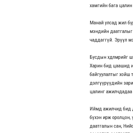
хамгийн бага цалин
Манай улсад жил бү
мэндийн даатгалыг з
чаддаггүй. Эрүүл мэ
Бусдын хөдөлмөрийг ш
Харин бид цаашид и
байгуулалтыг хойш т
дэлгүүрүүдийн зарим
цалинг ажилчдадаа ө
Иймд ажилчид бид ду
бүхэн ирж оролцон, 
даатгалын сан, Нийсл