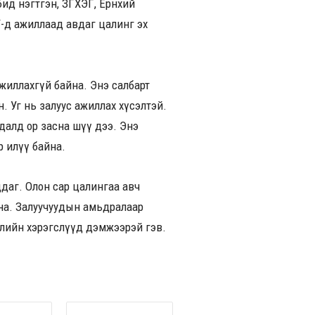
ид нэгтгэн, ЗГХЭГ, Ерөнхий
У-д ажиллаад авдаг цалинг эх
жиллахгүй байна. Энэ салбарт
. Уг нь залуус ажиллах хүсэлтэй.
удалд ор засна шүү дээ. Энэ
өр илүү байна.
ддаг. Олон сар цалингаа авч
байна. Залуучуудын амьдралаар
ллийн хэрэгслүүд дэмжээрэй гэв.