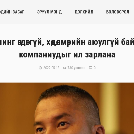
ЭДИЙН ЗАСАГ
ЭРҮҮЛ МЭНД
ДЭЛХИЙД
БОЛОВСРОЛ
г өгдөггүй, хөдөлмөрийн аюулгүй б
компаниудыг ил зарлана
2022-05-13
730 уншсан
0