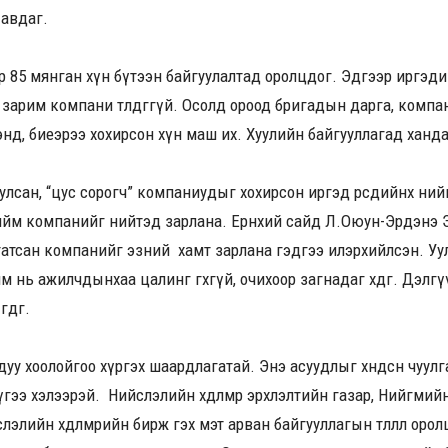
 авдаг.
р 85 мянган хүн бүтээн байгуулалтад оролцдог. Эдгээр иргэди
арим компани төлдөггүй. Осолд ороод бригадын дарга, компани х
нд, биеэрээ хохирсон хүн маш их. Хуулийн байгууллагад хандаж 
улсан, “цус сорогч” компаниудыг хохирсон иргэд өөрсдийнхөө ний
йм компанийг нийтэд зарлана. Ерөнхий сайд Л.Оюун-Эрдэнэ 
атсан компанийг эзний хамт зарлана гэдгээ илэрхийлсэн. Уул 
 нь ажилчдынхаа цалинг өгөхгүй, очихоор загнадаг хөөдөг. Дэлг
гдөг.
у хоолойгоо хүргэх шаардлагатай. Энэ асуудлыг хөндсөн чуулг
үгээ хэлээрэй. Нийслэлийн хөдөлмөр эрхлэлтийн газар, Нийгми
элийн хөдөлмөрийн бирж гэх мэт арван байгууллагын төлөөлөл ор