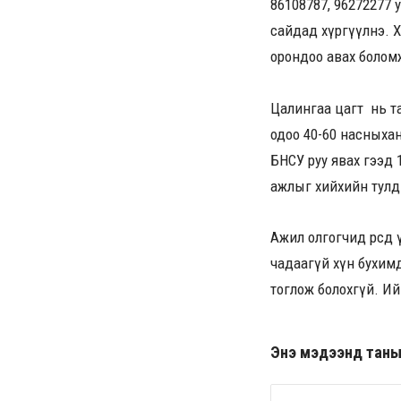
86108787, 96272277 
сайдад хүргүүлнэ. Х
орондоо авах болом
Цалингаа цагт нь та
одоо 40-60 насныхан
БНСУ руу явах гээд 
ажлыг хийхийн тулд М
Ажил олгогчид өөрсд
чадаагүй хүн бухимда
тоглож болохгүй. И
Энэ мэдээнд таны ө