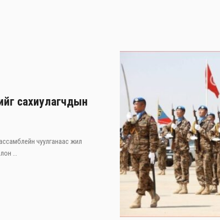
хийг сахиулагчдын
 ассамблейн чуулганаас жил
он ...