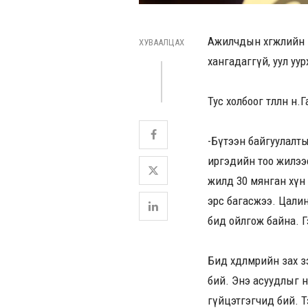
Ажилчдын хөгжлийн н
ХУВААЛЦАХ
хангадаггүй, уул уу
Тус холбоог төлөөлөн н.
-Бүтээн байгуулалт
иргэдийн тоо жилээс
жилд 30 мянган хүн 
эрс багасжээ. Цалин
бид ойлгож байна. Гэ
Бид хөдөлмөрийн зах
бий. Энэ асуудлыг н
гүйцэтгэгчид бий. 