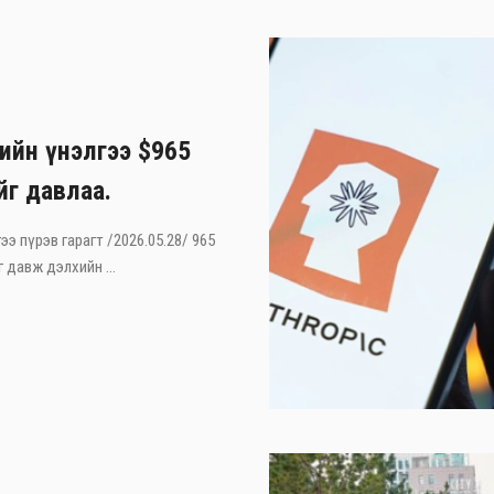
лийн үнэлгээ $965
йг давлаа.
ээ пүрэв гарагт /2026.05.28/ 965
 давж дэлхийн ...