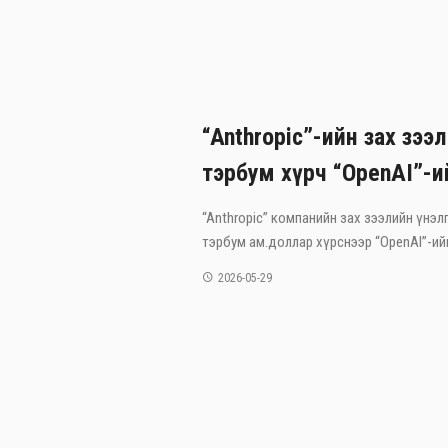
“Anthropic”-ийн зах зээ
тэрбум хүрч “OpenAI”-и
“Anthropic” компанийн зах зээлийн үнэлг
тэрбум ам.доллар хүрснээр “OpenAI”-ийг
2026-05-29