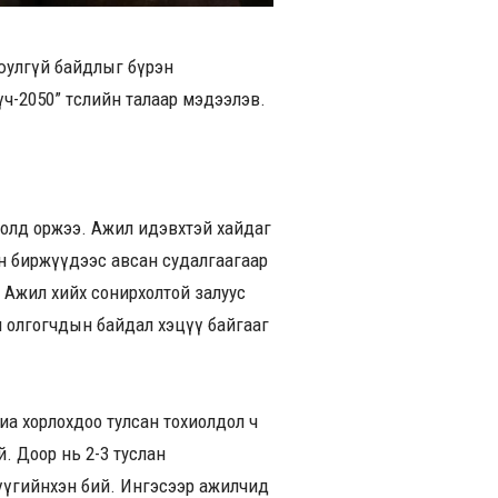
аюулгүй байдлыг бүрэн
ч-2050” төслийн талаар мэдээлэв.
толд оржээ. Ажил идэвхтэй хайдаг
йн биржүүдээс авсан судалгаагаар
. Ажил хийх сонирхолтой залуус
ил олгогчдын байдал хэцүү байгааг
иа хорлохдоо тулсан тохиолдол ч
. Доор нь 2-3 туслан
хүүгийнхэн бий. Ингэсээр ажилчид