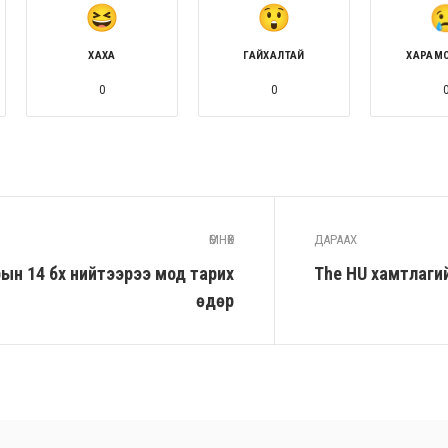
ХАХА
ГАЙХАЛТАЙ
ХАРАМ
0
0
ӨМНӨХ
ДАРААХ
ын 14 бүх нийтээрээ мод тарих
The HU хамтлагий
өдөр