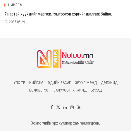
НИЙГЭМ
7 настай хүүхдийг мөргөж, гэмтээсэн хэргийг шалгаж байна.
2026-05-29
УЛС ТӨР
НИЙГЭМ
ЭДИЙН ЗАСАГ
ЭРҮҮЛ МЭНД
ДЭЛХИЙД
БОЛОВСРОЛ
ЗАЛУУСЫН ХӨГЖИЛД
БУСАД
Зохиогчийн эрх хуулиар хамгаалагдсан.