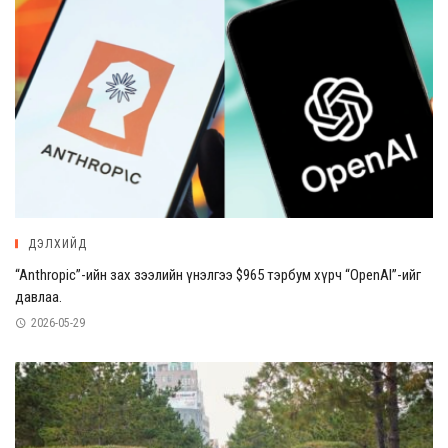
ДЭЛХИЙД
“Anthropic”-ийн зах зээлийн үнэлгээ $965 тэрбум хүрч “OpenAI”-ийг
давлаа.
2026-05-29