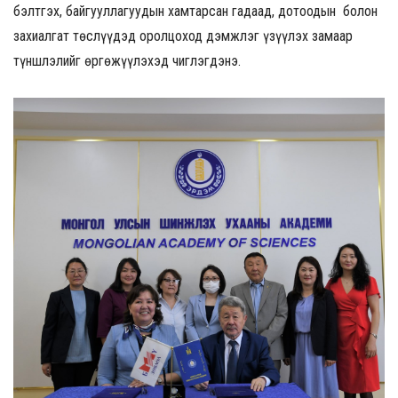
бэлтгэх, байгууллагуудын хамтарсан гадаад, дотоодын болон
захиалгат төслүүдэд оролцоход дэмжлэг үзүүлэх замаар
түншлэлийг өргөжүүлэхэд чиглэгдэнэ.