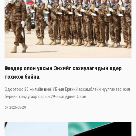
Өнөөдөр олон улсын Энхийг сахиулагчдын өдөр
тохиож байна.
Одоогоос 23 жилийн өмнө НҮБ-ын Ерөнхий ассамблейн чуулганаас жил
бүрийн тавдугаар сарын 29-нийг өдрийг Олон ...
2026-05-29