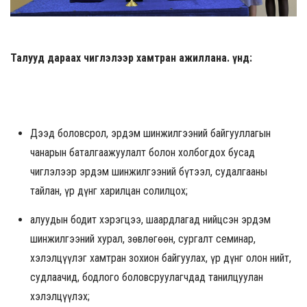
Талууд дараах чиглэлээр хамтран ажиллана. Үүнд:
Дээд боловсрол, эрдэм шинжилгээний байгууллагын
чанарын баталгаажуулалт болон холбогдох бусад
чиглэлээр эрдэм шинжилгээний бүтээл, судалгааны
тайлан, үр дүнг харилцан солилцох;
алуудын бодит хэрэгцээ, шаардлагад нийцсэн эрдэм
шинжилгээний хурал, зөвлөгөөн, сургалт семинар,
хэлэлцүүлэг хамтран зохион байгуулах, үр дүнг олон нийт,
судлаачид, бодлого боловсруулагчдад танилцуулан
хэлэлцүүлэх;