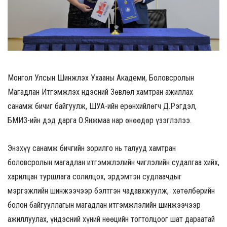
Монгол Улсын Шинжлэх Ухааны Академи, Боловсролын
Магадлан Итгэмжлэх Үндэсний Зөвлөл хамтран ажиллах
санамж бичиг байгуулж, ШУА-ийн ерөнхийлөгч Д.Рэгдэл,
БМИҮЗ-ийн дэд дарга О.Янжмаа нар өнөөдөр үзэглэлээ.
Энэхүү санамж бичгийн зорилго нь талууд хамтран
боловсролын магадлан итгэмжлэлийн чиглэлийн судалгаа хийх,
харилцан туршлага солилцох, эрдэмтэн судлаачдыг
мэргэжлийн шинжээчээр бэлтгэн чадавхжуулж, хөтөлбөрийн
болон байгууллагын магадлан итгэмжлэлийн шинжээчээр
ажиллуулах, үндэсний хүний нөөцийн тогтолцоог шат дараатай