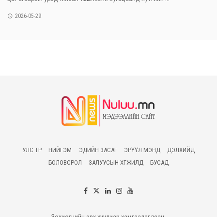
2026-05-29
УЛС ТӨР
НИЙГЭМ
ЭДИЙН ЗАСАГ
ЭРҮҮЛ МЭНД
ДЭЛХИЙД
БОЛОВСРОЛ
ЗАЛУУСЫН ХӨГЖИЛД
БУСАД
Зохиогчийн эрх хуулиар хамгаалагдсан.