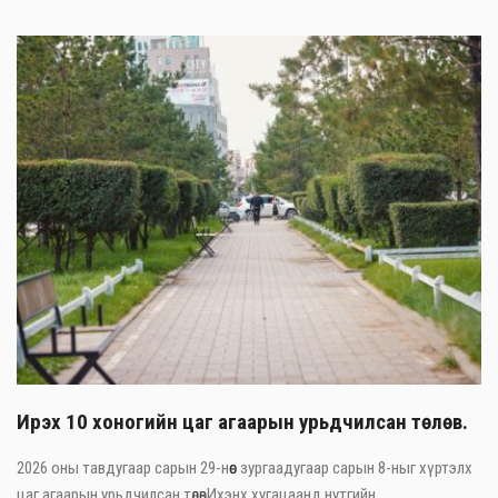
Ирэх 10 хоногийн цаг агаарын урьдчилсан төлөв.
2026 оны тавдугаар сарын 29-нөөс зургаадугаар сарын 8-ныг хүртэлх
цаг агаарын урьдчилсан төлөвИхэнх хугацаанд нутгийн ...