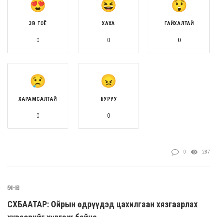
ЗӨВ ГОЁ
ХАХА
ГАЙХАЛТАЙ
0
0
0
ХАРАМСАЛТАЙ
БУРУУ
0
0
0
287
ӨМНӨХ
СҮХБААТАР: Ойрын өдрүүдэд цахилгаан хязгаарлах