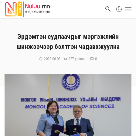
Эрдэмтэн судлаачдыг мэргэжлийн
шинжээчээр бэлтгэн чадавхжуулна
2022-06-03
287 уншсан
0