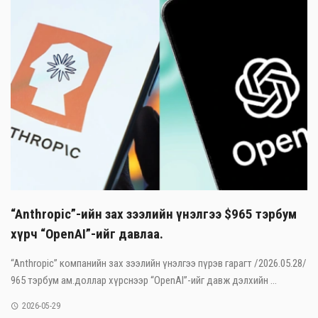
“Anthropic”-ийн зах зээлийн үнэлгээ $965 тэрбум
хүрч “OpenAI”-ийг давлаа.
“Anthropic” компанийн зах зээлийн үнэлгээ пүрэв гарагт /2026.05.28/
965 тэрбум ам.доллар хүрснээр “OpenAI”-ийг давж дэлхийн ...
2026-05-29