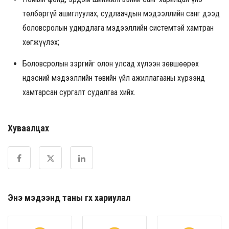
төлбөргүй ашиглуулах, судлаачдын мэдээллийн санг дээд
боловсролын удирдлага мэдээллийн системтэй хамтран
хөгжүүлэх;
Боловсролын зэргийг олон улсад хүлээн зөвшөөрөх
Үндэсний мэдээллийн төвийн үйл ажиллагааны хүрээнд
хамтарсан сургалт судалгаа хийх.
Хуваалцах
Энэ мэдээнд таны өгөх хариулал