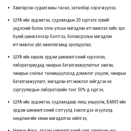
Хамтарсан судалгааны төсөл, хөтөлбөр хэрэгжүүлэх;
ШУА-ийн эрдэмтэн, судлаачдын 20 хүртэлх хувийг
үндэсний болон олон улсын магадлан итгэмжлэл хийх эрх
бүхий шинжээчээр бэлтгэх, боловсролын магадлан
итгэмжлэх үйл ажиллагаанд оролцуулах;
ШУА-ийн харьяа эрдэм шинжилгээний хүрээлэн,
лабораториудад чанарын баталгаажуулалтыг ханган,
чанарын соёлыг төлөвшүүлэхэд дэмжлэг үзүүлж, чанарын
баталгаажуулалт, магадлан итгэмжлэл хийгдсэн их
сургуулиудын лабораторийн тоог 50%-д хүргэх;
ШУА-ийн эрдэмтэн, судлаачдаар лекц уншуулж, БМИҮЗ-ийн
эрдэм шинжилгээний сэтгүүлд хэвлэгдэх өгүүлэлд
хөндлөнгийн хянан магадалгаа хийлгэх;
Номын фонд, эрдэм шинжилгээний санг харилцан үнэ