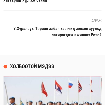
хуваарийг хүргэж байна
ДАРААХ
У.Хүрэлсүх: Төрийн албан хаагчид зөвхөн хуульд
захирагдаж ажиллах ёстой
ХОЛБООТОЙ МЭДЭЭ