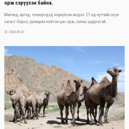
орж сэрүүхэн байна.
Малчид, иргэд, тээвэрчдэд зориулсан мэдээ: 27-нд нутгийн зүүн
хагаст бороо, уулаараа нойтон цас орж, салхи, шуургатай ...
2026-05-27