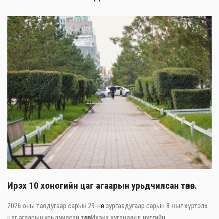
Ирэх 10 хоногийн цаг агаарын урьдчилсан төлөв.
2026 оны тавдугаар сарын 29-нөөс зургаадугаар сарын 8-ныг хүртэлх
цаг агаарын урьдчилсан төлөвИхэнх хугацаанд нутгийн ...