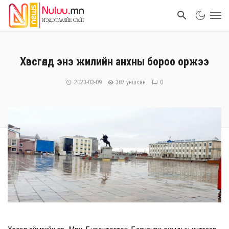
Хөвсгөлд энэ жилийн анхны бороо оржээ
2023-03-09
387 уншсан
0