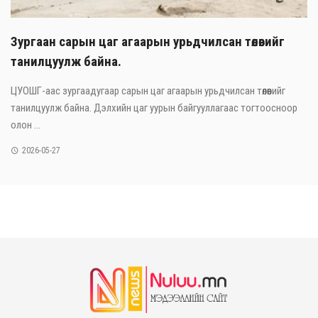
Зургаан сарын цаг агаарын урьдчилсан төлөвийг
танилцуулж байна.
ЦУОШГ-аас зургаадугаар сарын цаг агаарын урьдчилсан төлөвийг
танилцуулж байна. Дэлхийн цаг уурын байгууллагаас тогтоосноор
олон ...
2026-05-27