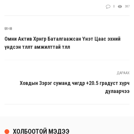
0
387
ӨМНӨХ
Омни Актив Хөрөнгөөр Баталгаажсан Үнэт Цаас эхний
үндсэн төлөлтөө амжилттай төллөө
ДАРААХ
Ховдын Зэрэг суманд өчигдөр +20.5 градуст хүрч
дулаарчээ
ХОЛБООТОЙ МЭДЭЭ