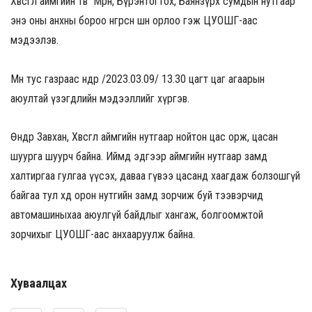
Хөвсгөл аймгийн төв Мөрөн, Бүрэнтогтох, Баянзүрх сумдын нутгаар
энэ оны анхны бороо өнгөрсөн шөнө орлоо гэж ЦУОШГ-аас
мэдээлэв.
Мөн тус газраас өнөөдөр /2023.03.09/ 13.30 цагт цаг агаарын
аюултай үзэгдлийн мэдээллийг хүргэв.
Өнөөдөр Завхан, Хөвсгөл аймгийн нутгаар нойтон цас орж, цасан
шуурга шуурч байна. Иймд эдгээр аймгийн нутгаар замд
халтиргаа гулгаа үүсэх, даваа гүвээ цасанд хаагдаж болзошгүй
байгаа тул хөдөө орон нутгийн замд зорчиж буй тээвэрчид
автомашиныхаа аюулгүй байдлыг хангаж, болгоомжтой
зорчихыг ЦУОШГ-аас анхааруулж байна.
Хуваалцах