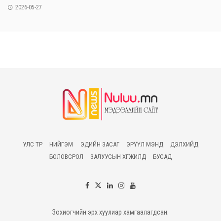
2026-05-27
УЛС ТӨР
НИЙГЭМ
ЭДИЙН ЗАСАГ
ЭРҮҮЛ МЭНД
ДЭЛХИЙД
БОЛОВСРОЛ
ЗАЛУУСЫН ХӨГЖИЛД
БУСАД
Зохиогчийн эрх хуулиар хамгаалагдсан.