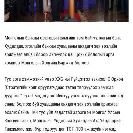
Монголын банкны секторын хамгийн том байгууллагын банк
Худалдаа, хөгжлийн банкны хувьцааны анхдагч зах зээлийн
арилжааг албан ёсоор эхлүүлэх цан цохих ёслолын арга
хэмжээ Монголын Хөрөнгийн Биржид боллоо.
Тус арга хэмжээний үеэр ХХБ-ны Гүйцэтгэх захирал О.Орхон
“Стратегийн хөрөнгө оруулагчдаас татан төвлөрүүлэх хэмжээ
дүүрсэн” тухай мэдэгдэв. Ийнхүү үргэлжлүүлэн олон нийтэд
санал болгож буй хувьцааны анхдагч зах зээлийн арилжаа
эхэлж байна. Мөн тус үйл явдалтай зэрэгцэн Монгол Улсын
Засгийн газар, Монголын Үндэсний Худалдаа Аж Үйлдвэрийн
Танхимаас жил бүр тодруулдаг ТОП-100 аж ахуйн нэгжид