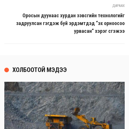
ДАРААХ
Оросын дуунаас хурдан зэвсгийн технологийг
задруулсан гэгдэж буй эрдэмтдэд “эх орноосоо
урвасан” хэрэг үүсгэжээ
ХОЛБООТОЙ МЭДЭЭ