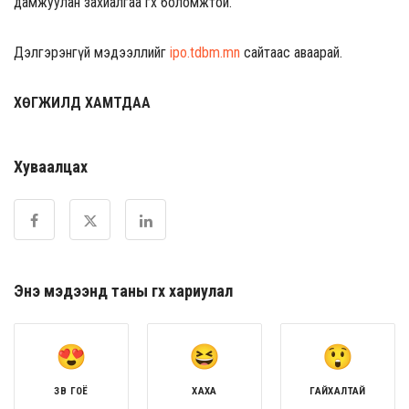
дамжуулан захиалгаа өгөх боломжтой.
Дэлгэрэнгүй мэдээллийг
ipo.tdbm.mn
сайтаас аваарай.
ХӨГЖИЛД ХАМТДАА
Хуваалцах
Энэ мэдээнд таны өгөх хариулал
ЗӨВ ГОЁ
ХАХА
ГАЙХАЛТАЙ