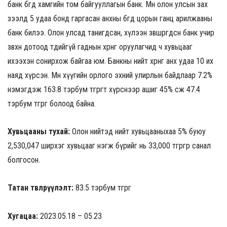
банк бөгөөд хамгийн том байгууллагын банк. Мөн олон улсын зах
зээлд 5 удаа бонд гаргасан анхны бөгөөд цорын ганц арилжааны
банк билээ. Олон улсад танигдсан, хүлээн зөвшөөрөгдсөн банк учир
зөвхөн дотоод төдийгүй гаднын хөрөнгө оруулагчид ч хувьцааг
ихээхэн сонирхож байгаа юм. Банкны нийт хөрөнгө анх удаа 10 их
наяд хүрсэн. Мөн хүүгийн орлого эхний улирлын байдлаар 7.2%
нэмэгдэж 163.8 тэрбум төгрөгт хүрснээр ашиг 45% өсөж 47.4
тэрбум төгрөг болоод байна.
Хувьцааны тухай:
Олон нийтэд нийт хувьцааныхаа 5% буюу
2,530,047 ширхэг хувьцааг нэгж бүрийг нь 33,000 төгрөгөөр санал
болгосон.
Татан төвлөрүүлэлт:
83.5 тэрбум төгрөг
Хугацаа:
2023.05.18 – 05.23