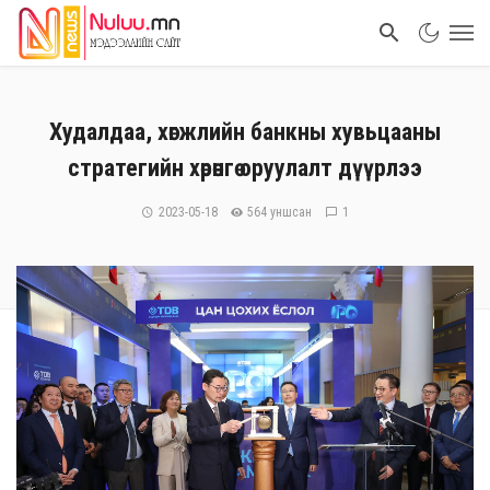
Худалдаа, хөгжлийн банкны хувьцааны
стратегийн хөрөнгө оруулалт дүүрлээ
2023-05-18
564 уншсан
1