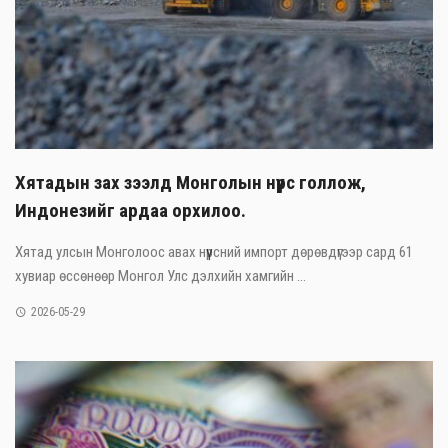
Хятадын зах зээлд Монголын нүүрс голлож,
Индонезийг ардаа орхилоо.
Хятад улсын Монголоос авах нүүрсний импорт дөрөвдүгээр сард 61
хувиар өссөнөөр Монгол Улс дэлхийн хамгийн ...
2026-05-29