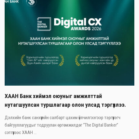
ХААН Банк хиймэл оюуныг амжилттай
нутагшуулсан туршлагаар олон улсад тэргүүллээ.
Дэлхийн банк санхүүгийн салбарт цахим үйлчилгээгээр тэргүүлэгч
байгууллагуудыг тодруулан өргөмжилдөг “The Digital Banker”
сэтгүүлээс ХААН ...