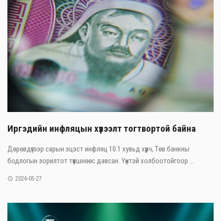
Иргэдийн инфляцын хүлээлт тогтвортой байна
Дөрөвдүгээр сарын эцэст инфляц 10.1 хувьд хүрч, Төв банкны
бодлогын зорилтот түвшнөөс давсан. Үүнтэй холбоотойгоор ...
2026-05-27