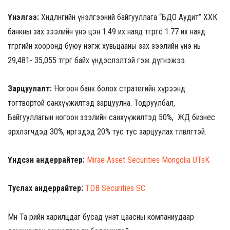
Үнэлгээ:
Хөндлөнгийн үнэлгээний байгууллага “БДО Аудит” ХХК
банкны зах зээлийн үнэ цэн 1.49 их наяд төгрөгөөс 1.77 их наяд
төгрөгийн хооронд буюу нэгж хувьцааны зах зээлийн үнэ нь
29,481- 35,055 төгрөг байх үндэслэлтэй гэж дүгнэжээ.
Зарцуулалт:
Ногоон банк болох стратегийн хүрээнд
тогтвортой санхүүжилтэд зарцуулна. Тодруулбал,
Байгууллагын ногоон зээлийн санхүүжилтэд 50%, ЖД бизнес
эрхлэгчдэд 30%, иргэдэд 20% тус тус зарцуулах төлөвлөгөөтэй.
Үндсэн андеррайтер:
Mirae Asset Securities Mongolia UTsK
Туслах андеррайтер:
TDB Securities SC
Мөн Та өөрийн харилцдаг бусад үнэт цаасны компаниудаар