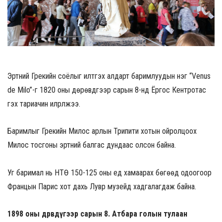
Эртний Грекийн соёлыг илтгэх алдарт баримлуудын нэг “Venus
de Milo”-г 1820 оны дөрөвдүгээр сарын 8-нд Ёргос Кентротас
гэх тариачин илрүүлжээ.
Баримлыг Грекийн Милос арлын Трипити хотын ойролцоох
Милос тосгоны эртний балгас дундаас олсон байна.
Уг баримал нь НТӨ 150-125 оны үед хамаарах бөгөөд одоогоор
Францын Парис хот дахь Лувр музейд хадгалагдаж байна.
1898 оны дөрөвдүгээр сарын 8. Атбара голын тулаан