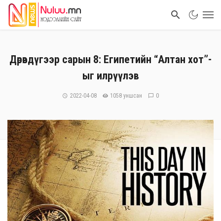
Дөрөвдүгээр сарын 8: Египетийн “Алтан хот”-
ыг илрүүлэв
2022-04-08
1058 уншсан
0