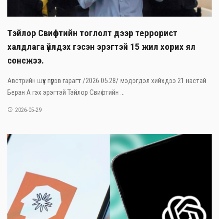
Тэйлор Свифтийн тоглолт дээр террорист
халдлага үйлдэх гэсэн эрэгтэй 15 жил хорих ял
сонсжээ.
Австрийн шүүх пүрэв гарагт /2026.05.28/ мэдэгдэл хийхдээ 21 настай
Беран А гэх эрэгтэй Тэйлор Свифтийн ...
2026-05-29