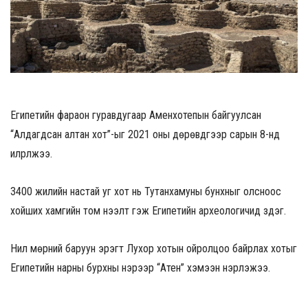
Египетийн фараон гуравдугаар Аменхотепын байгуулсан
“Алдагдсан алтан хот”-ыг 2021 оны дөрөвдүгээр сарын 8-нд
илрүүлжээ.
3400 жилийн настай уг хот нь Тутанхамуны бунхныг олсноос
хойших хамгийн том нээлт гэж Египетийн археологичид үздэг.
Нил мөрний баруун эрэгт Лухор хотын ойролцоо байрлах хотыг
Египетийн нарны бурхны нэрээр “Атен” хэмээн нэрлэжээ.