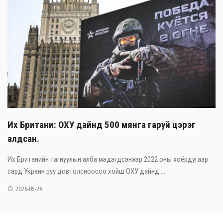
Их Британи: ОХУ дайнд 500 мянга гаруй цэрэг
алдсан.
Их Британийн тагнуулын алба мэдэгдсэнээр 2022 оны хоёрдугаар
сард Украин руу довтолсноосоо хойш ОХУ дайнд ...
2026-05-28