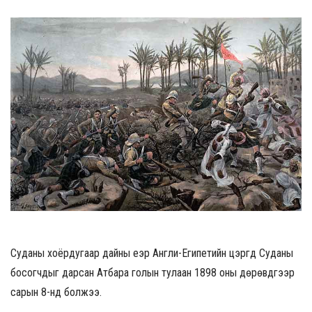
Суданы хоёрдугаар дайны үеэр Англи-Египетийн цэргүүд Суданы
босогчдыг дарсан Атбара голын тулаан 1898 оны дөрөвдүгээр
сарын 8-нд болжээ.