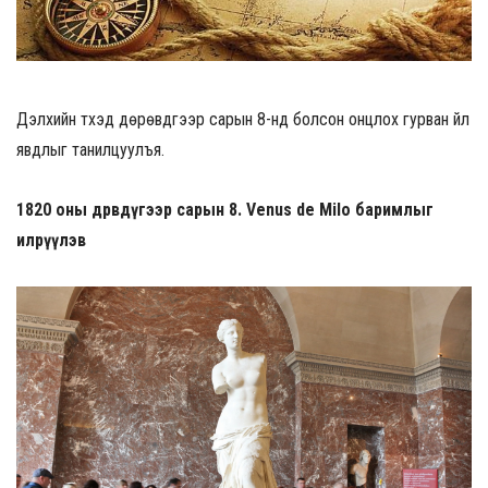
Дэлхийн түүхэд дөрөвдүгээр сарын 8-нд болсон онцлох гурван үйл
явдлыг танилцуулъя.
1820 оны дөрөвдүгээр сарын 8. Venus de Milo баримлыг
илрүүлэв