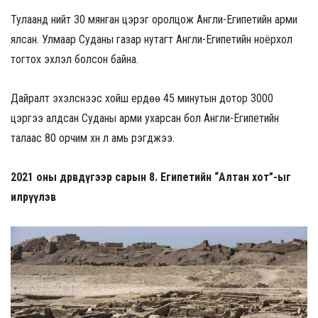
Тулаанд нийт 30 мянган цэрэг оролцож Англи-Египетийн арми
ялсан. Улмаар Суданы газар нутагт Англи-Египетийн ноёрхол
тогтох эхлэл болсон байна.
Дайралт эхэлснээс хойш ердөө 45 минутын дотор 3000
цэргээ алдсан Суданы арми ухарсан бол Англи-Египетийн
талаас 80 орчим хүн л амь үрэгджээ.
2021 оны дөрөвдүгээр сарын 8. Египетийн “Алтан хот”-ыг
илрүүлэв