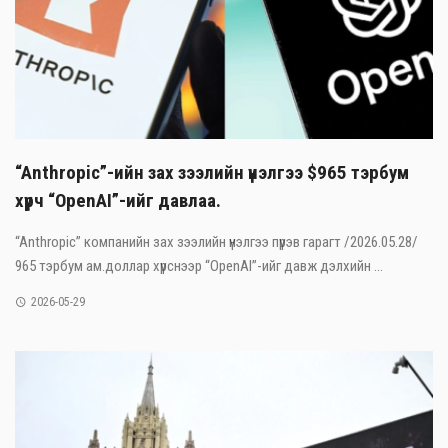
“Anthropic”-ийн зах зээлийн үнэлгээ $965 тэрбум
хүрч “OpenAI”-ийг давлаа.
“Anthropic” компанийн зах зээлийн үнэлгээ пүрэв гарагт /2026.05.28/
965 тэрбум ам.доллар хүрснээр “OpenAI”-ийг давж дэлхийн ...
2026-05-29