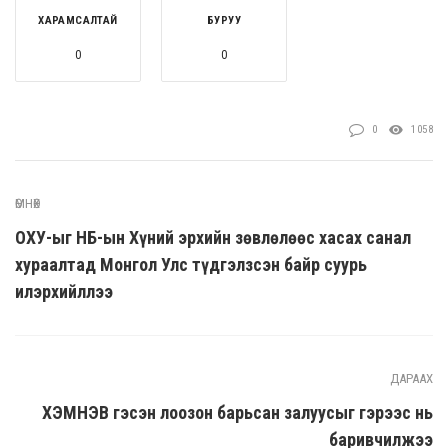
ХАРАМСАЛТАЙ
БУРУУ
0
0
0
1058
ӨМНӨХ
ОХУ-ыг НҮБ-ын Хүний эрхийн зөвлөлөөс хасах санал
хураалтад Монгол Улс түдгэлзсэн байр суурь
илэрхийллээ
ДАРААХ
ХЭМНЭВ гэсэн лоозон барьсан залуусыг гэрээс нь
баривчилжээ